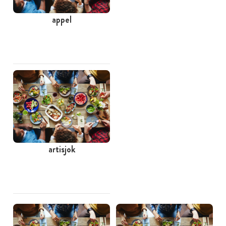
appel
artisjok