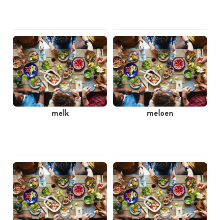
melk
meloen