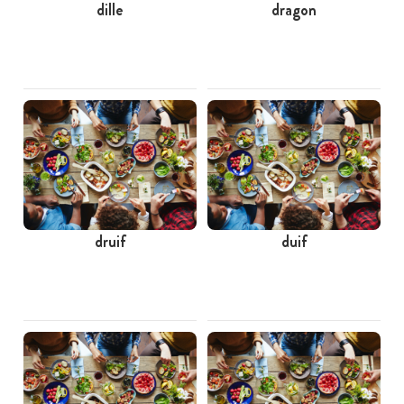
dille
dragon
druif
duif