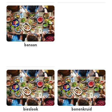
banaan
bieslook
bonenkruid