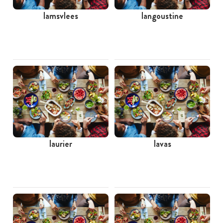
lamsvlees
langoustine
laurier
lavas