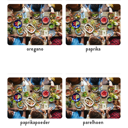
oregano
paprika
paprikapoeder
parelhoen