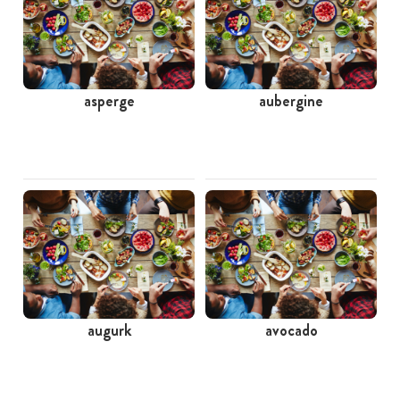
asperge
aubergine
augurk
avocado