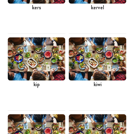
kers
kervel
kip
kiwi