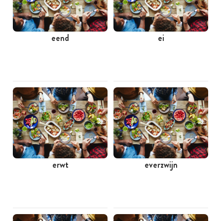
eend
ei
erwt
everzwijn