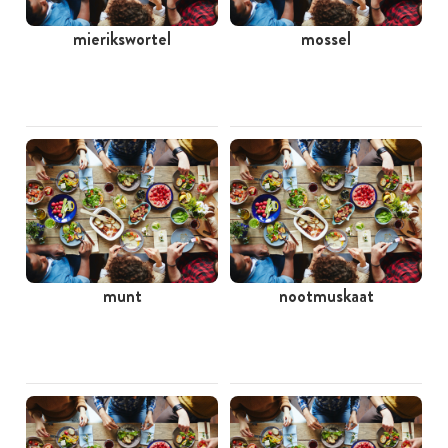
mierikswortel
mossel
munt
nootmuskaat