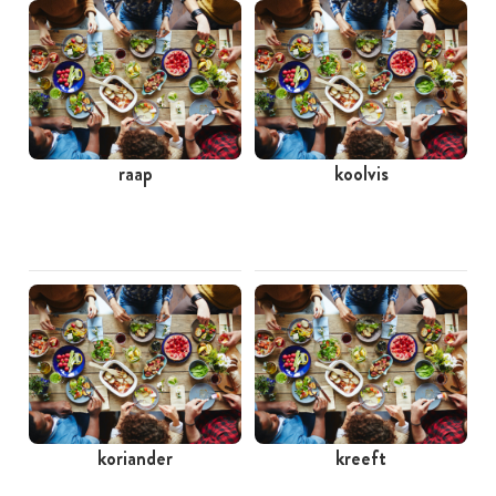
raap
koolvis
koriander
kreeft