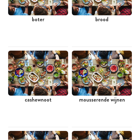
boter
brood
cashewnoot
mousserende wijnen