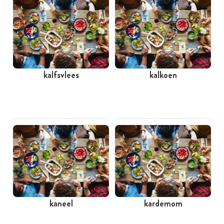
kalfsvlees
kalkoen
kaneel
kardemom