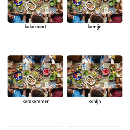
kokosnoot
komijn
komkommer
konijn