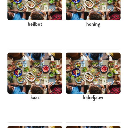
heilbot
honing
kaas
kabeljauw