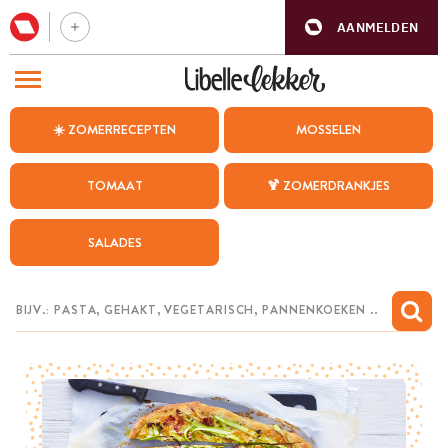
AANMELDEN
BEZOEK ONZE ANDERE WEBSITES
☀️ ZOMERRECEPTEN
MOSSELEN
RECEPTEN
TOMAAT
🍹 ZOMERDRANKJES
WEEKMENU
SALADES
CHAT MET MAIA
INSPIRATIE
MIJN BEWAARDE RECEPTEN