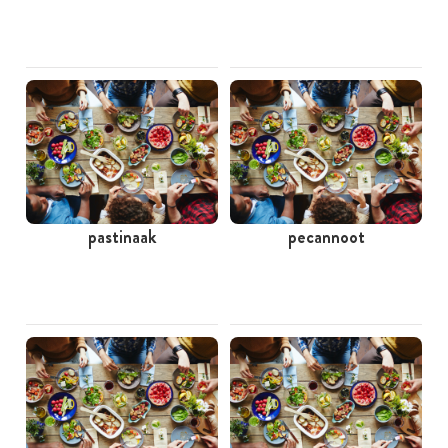
pastinaak
pecannoot