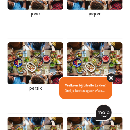
peer
peper
Welkom bij Libelle Lekker!
perzik
peterselie
Stel je kookvraag aan Maia...