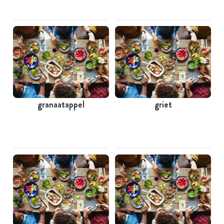
granaatappel
griet