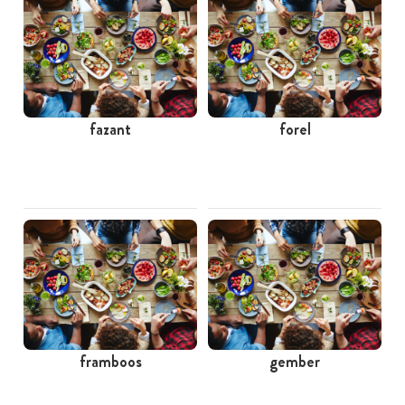
fazant
forel
framboos
gember