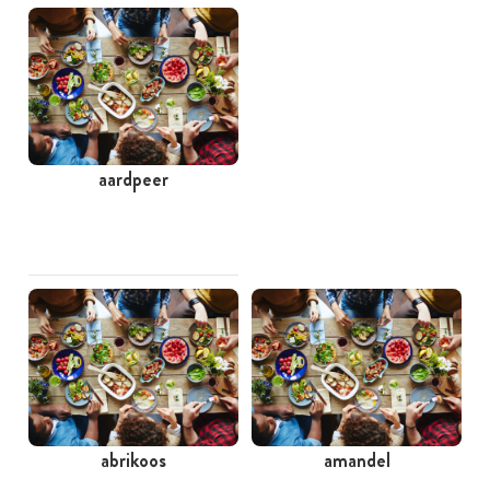
aardpeer
abrikoos
amandel