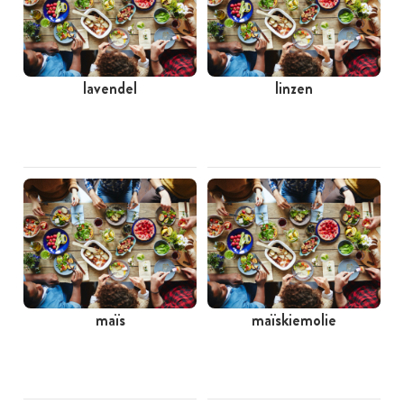
lavendel
linzen
maïs
maïskiemolie