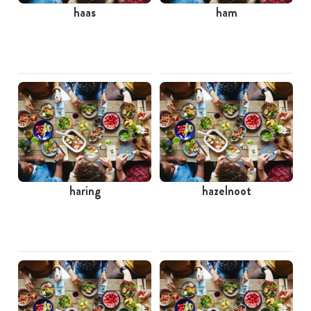
haas
ham
haring
hazelnoot