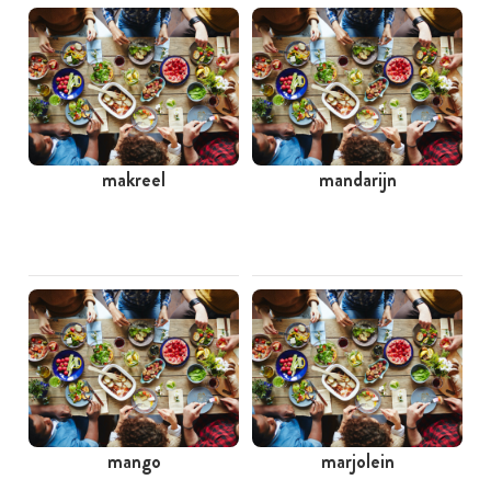
makreel
mandarijn
mango
marjolein