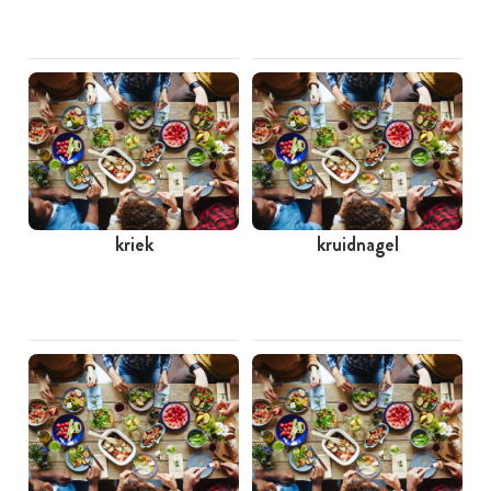
kriek
kruidnagel