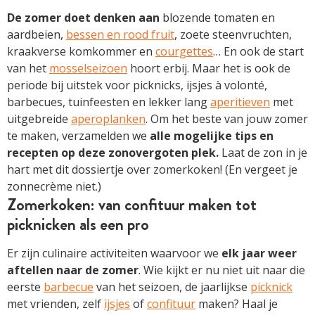
De zomer doet denken aan
blozende tomaten en
aardbeien,
bessen en rood fruit
, zoete steenvruchten,
kraakverse komkommer en
courgettes
… E
n ook de start
van het
mosselseizoen
hoort erbij. Maar het is ook de
periode bij uitstek voor picknicks, ijsjes à volonté,
barbecues, tuinfeesten en lekker lang
aperitieven
met
uitgebreide
aperoplanken
. Om het beste van jouw zomer
te maken, verzamelden we
alle mogelijke tips en
recepten op deze zonovergoten plek.
Laat de zon in je
hart met dit dossiertje over zomerkoken! (En vergeet je
zonnecrème niet.)
Zomerkoken: van confituur maken tot
picknicken als een pro
Er zijn culinaire activiteiten waarvoor we
elk jaar weer
aftellen naar de zomer
. Wie kijkt er nu niet uit naar die
eerste
barbecue
van het seizoen, de jaarlijkse
picknick
met vrienden, zelf
ijsjes
of
confituur
maken? Haal je