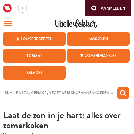
AANMELDEN
BEZOEK ONZE ANDERE WEBSITES
☀️ ZOMERRECEPTEN
MOSSELEN
RECEPTEN
TOMAAT
🍹 ZOMERDRANKJES
WEEKMENU
SALADES
CHAT MET MAIA
INSPIRATIE
MIJN BEWAARDE RECEPTEN
Laat de zon in je hart: alles over
zomerkoken