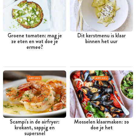
Groene tomaten: mag je
Dit kerstmenu is klaar
ze eten en wat doe je
binnen het uur
ermee?
ARTIKEL
ARTIKEL
Scampi's in de airfryer:
Mosselen klaarmaken: zo
krokant, sappig en
doe je het
supersnel