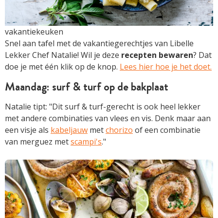
vakantiekeuken
Snel aan tafel met de vakantiegerechtjes van Libelle
Lekker Chef Natalie! Wil je deze
recepten
bewaren
? Dat
doe je met één klik op de knop.
Lees hier hoe je het doet.
Maandag: surf & turf op de bakplaat
Natalie tipt: "Dit surf & turf-gerecht is ook heel lekker
met andere combinaties van vlees en vis. Denk maar aan
een visje als
kabeljauw
met
chorizo
of een combinatie
van merguez met
scampi's
."