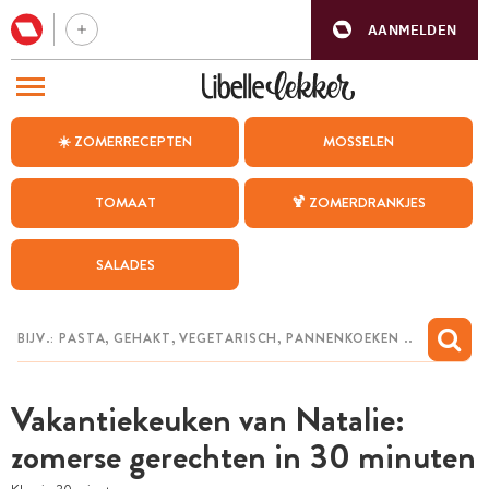
AANMELDEN
BEZOEK ONZE ANDERE WEBSITES
☀️ ZOMERRECEPTEN
MOSSELEN
RECEPTEN
TOMAAT
🍹 ZOMERDRANKJES
WEEKMENU
SALADES
CHAT MET MAIA
INSPIRATIE
MIJN BEWAARDE RECEPTEN
Vakantiekeuken van Natalie:
zomerse gerechten in 30 minuten