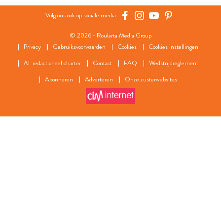
Volg ons ook op sociale media:
© 2026 - Roularta Media Group
Privacy
Gebruiksvoorwaarden
Cookies
Cookies instellingen
AI: redactioneel charter
Contact
FAQ
Wedstrijdreglement
Abonneren
Adverteren
Onze zusterwebsites