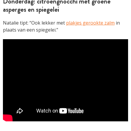
Donderdag: citroengnocchi met groene
asperges en spiegelei
Natalie tipt: “Ook lekker met
plakjes gerookte zalm
in
plaats van een spiegelei.”