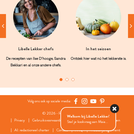
Libelle Lekker chefs
In het seizoen
De recepten van Ilse D’hooge, Sandra
Ontdek hier wat nú het lekkerste is.
Bekkari en al onze andere chefs.
Volg ons ook op sociale media:
© 2026 - Roularta Media Group
Welkom bij Libelle Lekker!
Privacy
Gebruiksvoorwaarden
Cookies
Cookies instellingen
Stel je kookvraag aan Maia...
AI: redactioneel charter
Contact
FAQ
Wedstrijdreglement