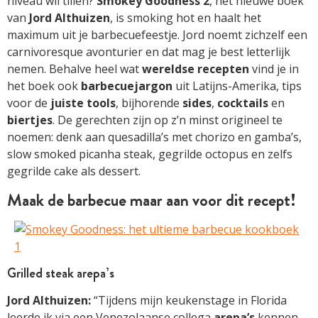
niveau wil tillen?
Smokey Goodness 2
, het nieuwe boek
van
Jord Althuizen
, is smoking hot en haalt het
maximum uit je barbecuefeestje. Jord noemt zichzelf een
carnivoresque avonturier en dat mag je best letterlijk
nemen. Behalve heel wat
wereldse recepten
vind je in
het boek ook
barbecuejargon
uit Latijns-Amerika, tips
voor de
juiste tools
, bijhorende
sides
,
cocktails
en
biertjes
. De gerechten zijn op z’n minst origineel te
noemen: denk aan quesadilla’s met chorizo en gamba’s,
slow smoked picanha steak, gegrilde octopus en zelfs
gegrilde cake als dessert.
Maak de barbecue maar aan voor dit recept!
Grilled steak arepa’s
Jord Althuizen:
“Tijdens mijn keukenstage in Florida
leerde ik via een Venezolaanse collega
arepa’s
kennen.