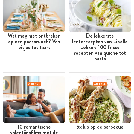
Wat mag niet ontbreken
De lekkerste
op een paasbrunch? Van
lenterecepten van Libelle
eitjes tot taart
Lekker: 100 frisse
recepten van quiche tot
pasta
ARTIKEL
ARTIKEL
10 romantische
5x kip op de barbecue
valentijnsfilms mét de