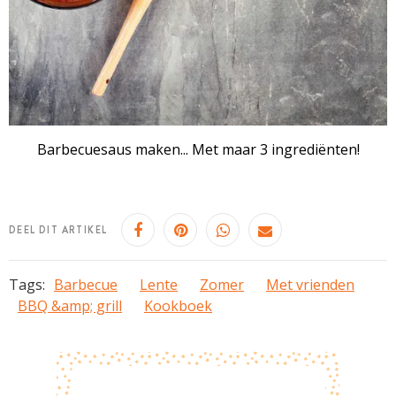
Barbecuesaus maken... Met maar 3 ingrediënten!
DEEL DIT ARTIKEL
Tags:
Barbecue
Lente
Zomer
Met vrienden
BBQ &amp; grill
Kookboek