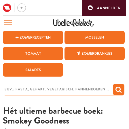
AANMELDEN
BEZOEK ONZE ANDERE WEBSITES
☀️ ZOMERRECEPTEN
MOSSELEN
RECEPTEN
TOMAAT
🍹 ZOMERDRANKJES
WEEKMENU
SALADES
CHAT MET MAIA
INSPIRATIE
MIJN BEWAARDE RECEPTEN
Hét ultieme barbecue boek:
Smokey Goodness