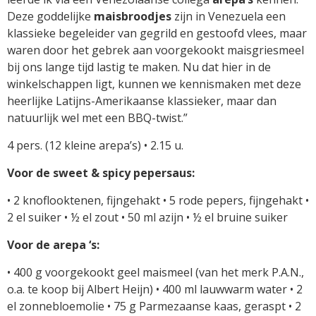
Deze goddelijke
maisbroodjes
zijn in Venezuela een
klassieke begeleider van gegrild en gestoofd vlees, maar
waren door het gebrek aan voorgekookt maisgriesmeel
bij ons lange tijd lastig te maken. Nu dat hier in de
winkelschappen ligt, kunnen we kennismaken met deze
heerlijke Latijns-Amerikaanse klassieker, maar dan
natuurlijk wel met een BBQ-twist.”
4 pers. (12 kleine arepa’s) • 2.15 u.
Voor de sweet & spicy pepersaus:
• 2 knoflooktenen, fijngehakt • 5 rode pepers, fijngehakt •
2 el suiker • ½ el zout • 50 ml azijn • ½ el bruine suiker
Voor de arepa ‘s:
• 400 g voorgekookt geel maismeel (van het merk P.A.N.,
o.a. te koop bij Albert Heijn) • 400 ml lauwwarm water • 2
el zonnebloemolie • 75 g Parmezaanse kaas, geraspt • 2