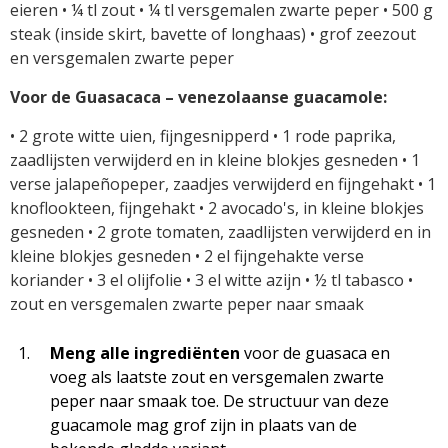
eieren • ¼ tl zout • ¼ tl versgemalen zwarte peper • 500 g
steak (inside skirt, bavette of longhaas) • grof zeezout
en versgemalen zwarte peper
Voor de Guasacaca – venezolaanse guacamole:
• 2 grote witte uien, fijngesnipperd • 1 rode paprika,
zaadlijsten verwijderd en in kleine blokjes gesneden • 1
verse jalapeñopeper, zaadjes verwijderd en fijngehakt • 1
knoflookteen, fijngehakt • 2 avocado's, in kleine blokjes
gesneden • 2 grote tomaten, zaadlijsten verwijderd en in
kleine blokjes gesneden • 2 el fijngehakte verse
koriander • 3 el olijfolie • 3 el witte azijn • ½ tl tabasco •
zout en versgemalen zwarte peper naar smaak
Meng alle ingrediënten
voor de guasaca en
voeg als laatste zout en versgemalen zwarte
peper naar smaak toe. De structuur van deze
guacamole mag grof zijn in plaats van de