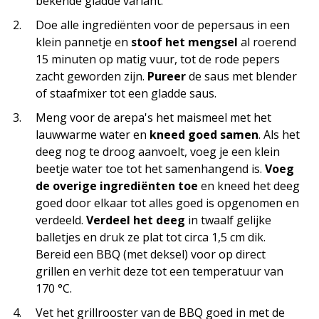
bekende gladde variant.
Doe alle ingrediënten voor de pepersaus in een
klein pannetje en
stoof het mengsel
al roerend
15 minuten op matig vuur, tot de rode pepers
zacht geworden zijn.
Pureer
de saus met blender
of staafmixer tot een gladde saus.
Meng voor de arepa's het maismeel met het
lauwwarme water en
kneed goed samen
. Als het
deeg nog te droog aanvoelt, voeg je een klein
beetje water toe tot het samenhangend is.
Voeg
de overige ingrediënten toe
en kneed het deeg
goed door elkaar tot alles goed is opgenomen en
verdeeld.
Verdeel het deeg
in twaalf gelijke
balletjes en druk ze plat tot circa 1,5 cm dik.
Bereid een BBQ (met deksel) voor op direct
grillen en verhit deze tot een temperatuur van
170 °C.
Vet het grillrooster van de BBQ goed in met de