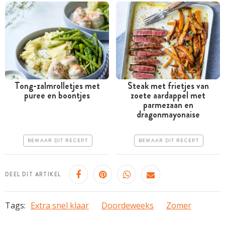
Tong-zalmrolletjes met
Steak met frietjes van
puree en boontjes
zoete aardappel met
Tussen 30 minuten en 1
Tussen 30 minuten en 1
parmezaan en
uur
uur
dragonmayonaise
Goedkoop
Goedkoop
BEWAAR DIT RECEPT
BEWAAR DIT RECEPT
Erg makkelijk
Erg makkelijk
DEEL DIT ARTIKEL
Tags:
Extra snel klaar
Doordeweeks
Zomer