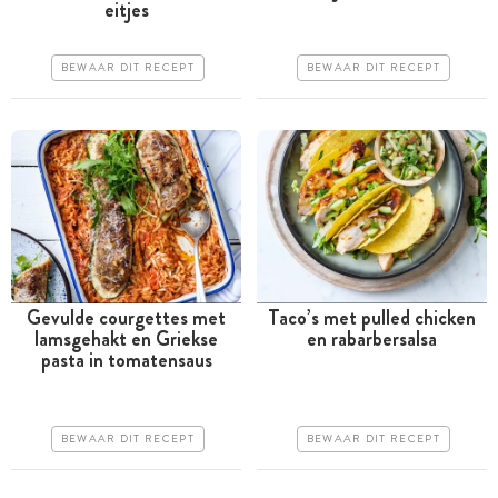
uur
uur
eitjes
Goedkoop
Goedkoop
BEWAAR DIT RECEPT
BEWAAR DIT RECEPT
Erg makkelijk
Erg makkelijk
Gevulde courgettes met
Taco’s met pulled chicken
lamsgehakt en Griekse
en rabarbersalsa
Tussen 30 minuten en 1
Tussen 30 minuten en 1
pasta in tomatensaus
uur
uur
Goedkoop
Goedkoop
BEWAAR DIT RECEPT
BEWAAR DIT RECEPT
Erg makkelijk
Erg makkelijk