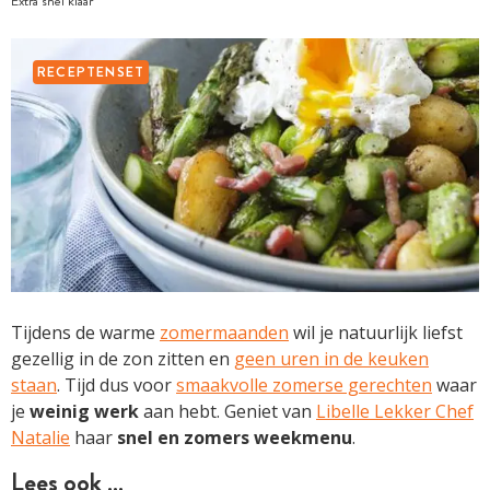
Extra snel klaar
RECEPTENSET
Tijdens de warme
zomermaanden
wil je natuurlijk liefst
gezellig in de zon zitten en
geen uren in de keuken
staan
. Tijd dus voor
smaakvolle zomerse gerechten
waar
je
weinig
werk
aan hebt. Geniet van
Libelle Lekker Chef
Natalie
haar
snel en zomers
weekmenu
.
Lees ook …