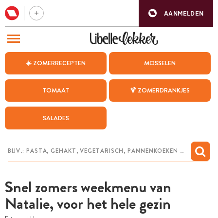
AANMELDEN
BEZOEK ONZE ANDERE WEBSITES
☀️ ZOMERRECEPTEN
MOSSELEN
RECEPTEN
TOMAAT
🍹 ZOMERDRANKJES
WEEKMENU
SALADES
CHAT MET MAIA
INSPIRATIE
MIJN BEWAARDE RECEPTEN
Snel zomers weekmenu van
Natalie, voor het hele gezin