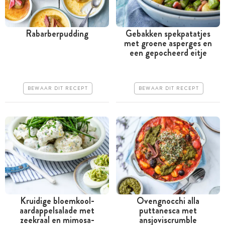
Rabarberpudding
Gebakken spekpatatjes
met groene asperges en
Tussen 30 minuten en 1
Tussen 30 minuten en 1
een gepocheerd eitje
uur
uur
Goedkoop
Goedkoop
BEWAAR DIT RECEPT
BEWAAR DIT RECEPT
Erg makkelijk
Erg makkelijk
Kruidige bloemkool-
Ovengnocchi alla
aardappelsalade met
puttanesca met
Tussen 30 minuten en 1
Tussen 30 minuten en 1
zeekraal en mimosa-
ansjoviscrumble