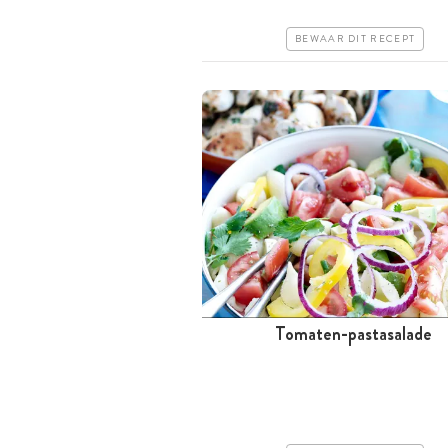
Erg makkelijk
BEWAAR DIT RECEPT
Tomaten-pastasalade
Tussen 30 minuten en 1 uur
Goedkoop
Erg makkelijk