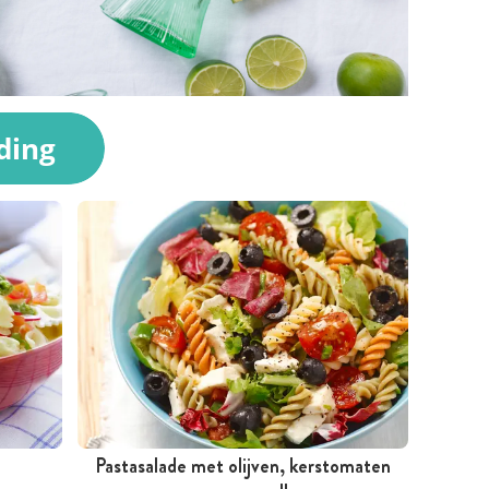
Pastasalade met olijven, kerstomaten
Minder dan 30 minuten