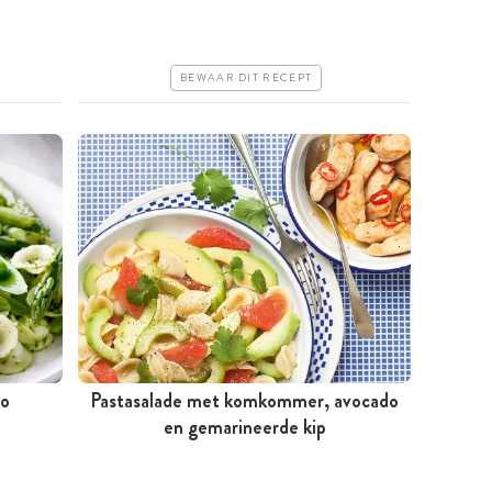
Goedkoop
Erg makkelijk
BEWAAR DIT RECEPT
to
Pastasalade met komkommer, avocado
Tussen 30 minuten en 1 uur
en gemarineerde kip
Iets duurder