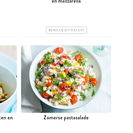
en mozzarella
Goedkoop
Erg makkelijk
BEWAAR DIT RECEPT
ten en
Zomerse pastasalade
Minder dan 30 minuten