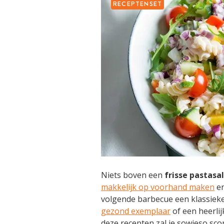
RECEPTENSET
Niets boven een
frisse pastasa
makkelijk op voorhand maken
en
volgende barbecue een klassiek
gezond exemplaar
of een heerli
deze recepten zal je sowieso sco