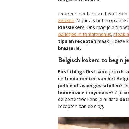
Iedereen heeft zo z’n favorieten 
keuken
. Maar als het erop aank
klassiekers
. Ons mag je altijd 
balletjes in tomatensaus
,
steak m
tips en recepten
maak jij deze 
brasserie.
Belgisch koken: zo begin j
First things first:
voor je in de k
de
fundamenten van het Belgi
pellen of asperges schillen?
Dra
homemade mayonaise?
Zijn v
de perfectie? Eens je al deze
basi
recepten aan de slag.
ART