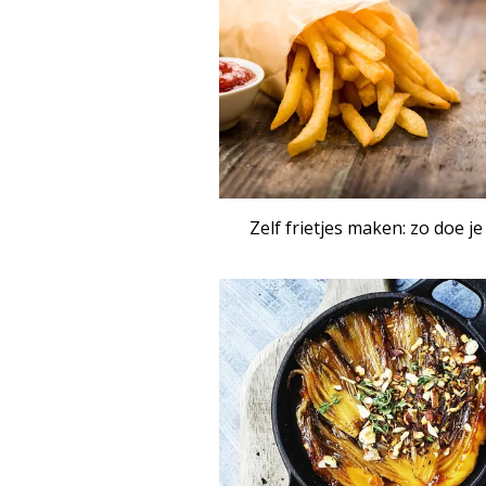
Zelf frietjes maken: zo doe je
ART