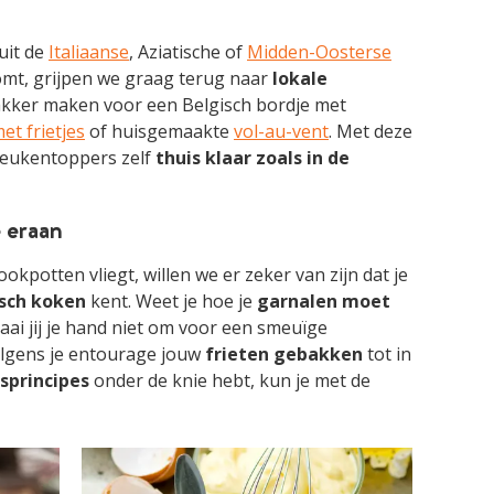
uit de
Italiaanse
, Aziatische of
Midden-Oosterse
omt, grijpen we graag terug naar
lokale
wakker maken voor een Belgisch bordje met
et frietjes
of huisgemaakte
vol-au-vent
. Met deze
keukentoppers zelf
thuis klaar zoals in de
e eraan
ookpotten vliegt, willen we er zeker van zijn dat je
sch koken
kent. Weet je hoe je
garnalen moet
ai jij je hand niet om voor een smeuïge
olgens je entourage jouw
frieten gebakken
tot in
sprincipes
onder de knie hebt, kun je met de
IKEL
ARTIKEL