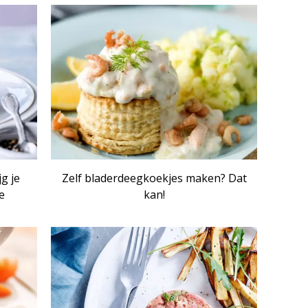
IKEL
ARTIKEL
jg je
Zelf bladerdeegkoekjes maken? Dat
e
kan!
IKEL
ARTIKEL