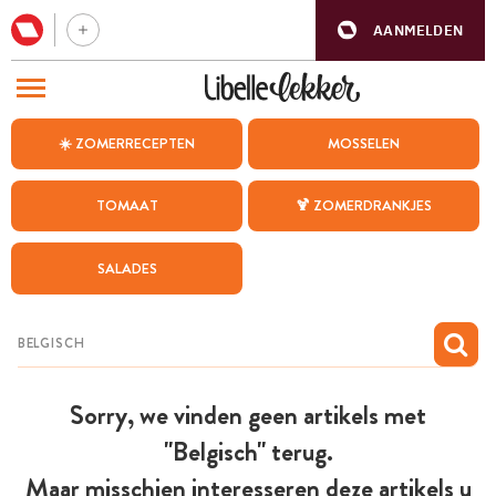
AANMELDEN
BEZOEK ONZE ANDERE WEBSITES
☀️ ZOMERRECEPTEN
MOSSELEN
RECEPTEN
TOMAAT
🍹 ZOMERDRANKJES
WEEKMENU
SALADES
CHAT MET MAIA
INSPIRATIE
MIJN BEWAARDE RECEPTEN
Sorry, we vinden geen artikels met
"Belgisch" terug.
Maar misschien interesseren deze artikels u