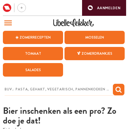
AANMELDEN
BEZOEK ONZE ANDERE WEBSITES
☀️ ZOMERRECEPTEN
MOSSELEN
RECEPTEN
TOMAAT
🍹 ZOMERDRANKJES
WEEKMENU
SALADES
CHAT MET MAIA
INSPIRATIE
MIJN BEWAARDE RECEPTEN
Bier inschenken als een pro? Zo
doe je dat!