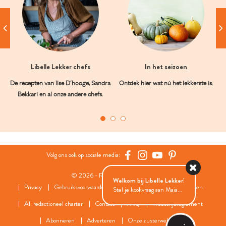
Libelle Lekker chefs
In het seizoen
De recepten van Ilse D’hooge, Sandra
Ontdek hier wat nú het lekkerste is.
Bekkari en al onze andere chefs.
Volg ons ook op sociale media:
© 2026 - Roularta Media Group
Welkom bij Libelle Lekker!
Privacy
Gebruiksvoorwaarden
Cookies
Cookies instellingen
Stel je kookvraag aan Maia...
AI: redactioneel charter
Contact
FAQ
Wedstrijdreglement
Abonneren
Adverteren
Onze zusterwebsites