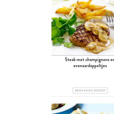
Steak met champignons e
Tussen 30 minuten en 1 uur
ovenaardappeltjes
Iets duurder
Makkelijk
BEWAAR DIT RECEPT