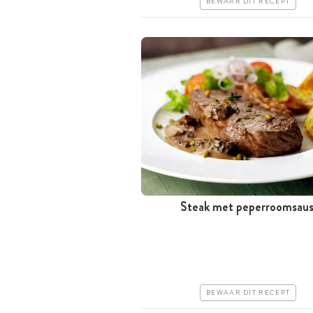
BEWAAR DIT RECEPT
Steak met peperroomsau
Tussen 30 minuten en 1 uur
Goedkoop
Erg makkelijk
BEWAAR DIT RECEPT