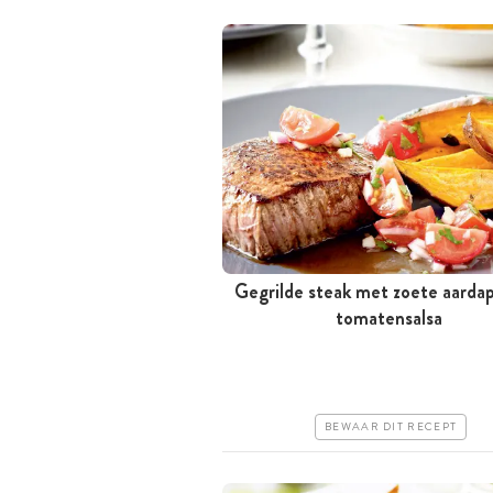
Gegrilde steak met zoete aarda
Tussen 30 minuten en 1 uur
tomatensalsa
Iets duurder
Makkelijk
BEWAAR DIT RECEPT