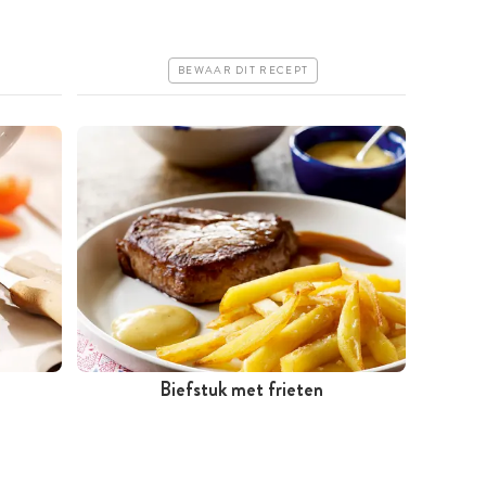
Goedkoop
Erg makkelijk
BEWAAR DIT RECEPT
Biefstuk met frieten
Tussen 30 minuten en 1 uur
Iets duurder