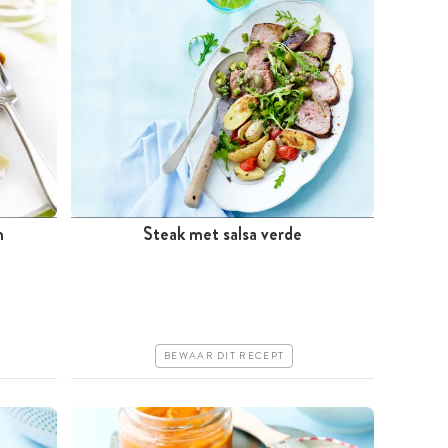
n
Steak met salsa verde
Tussen 30 minuten en 1 uur
Iets duurder
Erg makkelijk
BEWAAR DIT RECEPT