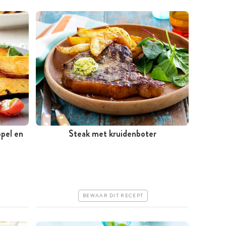
ppel en
Steak met kruidenboter
Meer dan 1 uur
Iets duurder
Makkelijk
BEWAAR DIT RECEPT