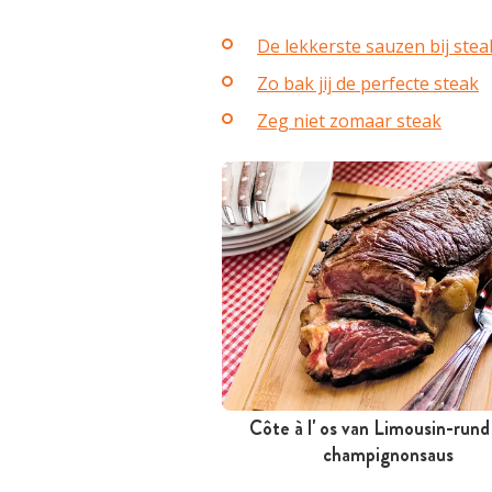
De lekkerste sauzen bij stea
Zo bak jij de perfecte steak
Zeg niet zomaar steak
Côte à l' os van Limousin-run
Minder dan 30 minuten
champignonsaus