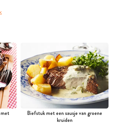
k
d met
Biefstuk met een sausje van groene
Minder dan 30 minuten
kruiden