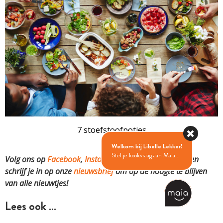
7 stoefstoofpotjes
Welkom bij Libelle Lekker!
Stel je kookvraag aan Maia...
Volg ons op
Facebook
,
Instagram
,
Pinterest
,
YouTube
en
schrijf je in op onze
nieuwsbrief
om op de hoogte te blijven
van alle nieuwtjes!
Lees ook …