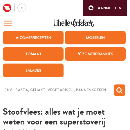
AANMELDEN
BEZOEK ONZE ANDERE WEBSITES
☀️ ZOMERRECEPTEN
MOSSELEN
RECEPTEN
TOMAAT
🍹 ZOMERDRANKJES
WEEKMENU
SALADES
CHAT MET MAIA
INSPIRATIE
MIJN BEWAARDE RECEPTEN
Stoofvlees: alles wat je moet
weten voor een superstoverij