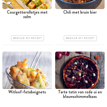
Courgetterolletjes met
Chili met bruin bier
zalm
Minder dan 30 minuten
Meer dan 1 uur
Iets duurder
Iets duurder
Erg makkelijk
Makkelijk
BEWAAR DIT RECEPT
BEWAAR DIT RECEPT
Witloof-fetabeignets
Tarte tatin van rode ui en
blauwschimmelkaas
Meer dan 1 uur
Tussen 30 minuten en 1
uur