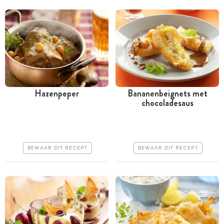
Hazenpeper
Bananenbeignets met
chocoladesaus
Meer dan 1 uur
Meer dan 1 uur
Iets duurder
Goedkoop
Makkelijk
Erg makkelijk
BEWAAR DIT RECEPT
BEWAAR DIT RECEPT