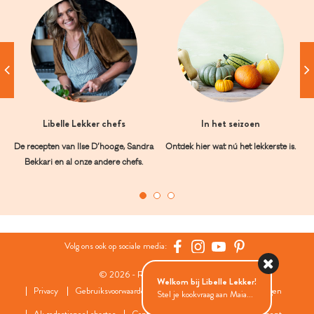
Libelle Lekker chefs
In het seizoen
De recepten van Ilse D’hooge, Sandra
Ontdek hier wat nú het lekkerste is.
Bekkari en al onze andere chefs.
Volg ons ook op sociale media:
© 2026 - Roularta Media Group
Welkom bij Libelle Lekker!
Privacy
Gebruiksvoorwaarden
Cookies
Cookies instellingen
Stel je kookvraag aan Maia...