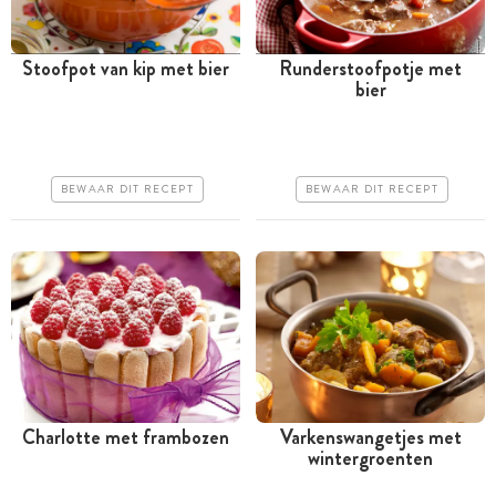
Stoofpot van kip met bier
Runderstoofpotje met
bier
Meer dan 1 uur
Meer dan 1 uur
Iets duurder
Iets duurder
Makkelijk
Makkelijk
BEWAAR DIT RECEPT
BEWAAR DIT RECEPT
Charlotte met frambozen
Varkenswangetjes met
wintergroenten
Tussen 30 minuten en 1
Meer dan 1 uur
uur