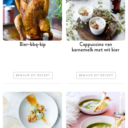
Bier-bbq-kip
Cappuccino van
karnemelk met wit bier
Meer dan 1 uur
Tussen 30 minuten en 1
uur
Goedkoop
Iets duurder
Erg makkelijk
BEWAAR DIT RECEPT
BEWAAR DIT RECEPT
Makkelijk