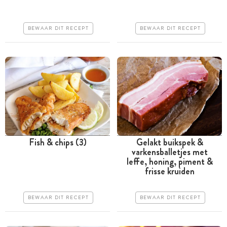
Goedkoop
Goedkoop
Makkelijk
BEWAAR DIT RECEPT
BEWAAR DIT RECEPT
Iets moeilijker
Fish & chips (3)
Gelakt buikspek &
varkensballetjes met
Tussen 30 minuten en 1
Meer dan 1 uur
leffe, honing, piment &
uur
frisse kruiden
Iets duurder
Goedkoop
Iets moeilijker
BEWAAR DIT RECEPT
BEWAAR DIT RECEPT
Erg makkelijk