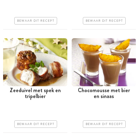
uur
uur
Iets duurder
Iets duurder
BEWAAR DIT RECEPT
BEWAAR DIT RECEPT
Makkelijk
Makkelijk
Zeeduivel met spek en
Chocomousse met bier
tripelbier
en sinaas
Meer dan 1 uur
Meer dan 1 uur
Iets duurder
Iets duurder
Makkelijk
Makkelijk
BEWAAR DIT RECEPT
BEWAAR DIT RECEPT