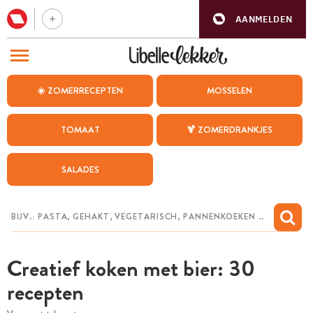
AANMELDEN
BEZOEK ONZE ANDERE WEBSITES
☀️ ZOMERRECEPTEN
MOSSELEN
RECEPTEN
TOMAAT
🍹 ZOMERDRANKJES
WEEKMENU
SALADES
CHAT MET MAIA
INSPIRATIE
MIJN BEWAARDE RECEPTEN
Creatief koken met bier: 30
recepten