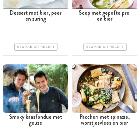
Dessert met bier, peer
Soep met gepofte prei
en zuring
en bier
Meer dan 1 uur
Tussen 30 minuten en 1
uur
Iets duurder
Goedkoop
Iets moeilijker
BEWAAR DIT RECEPT
BEWAAR DIT RECEPT
Erg makkelijk
Smoky kaasfondue met
Paccheri met spinazie,
geuze
worstjesvlees en bier
Minder dan 30 minuten
Tussen 30 minuten en 1
uur
Goedkoop