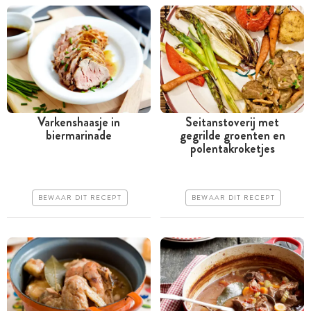
Varkenshaasje in
Seitanstoverij met
biermarinade
gegrilde groenten en
Meer dan 1 uur
Meer dan 1 uur
polentakroketjes
Iets duurder
Goedkoop
Makkelijk
Makkelijk
BEWAAR DIT RECEPT
BEWAAR DIT RECEPT