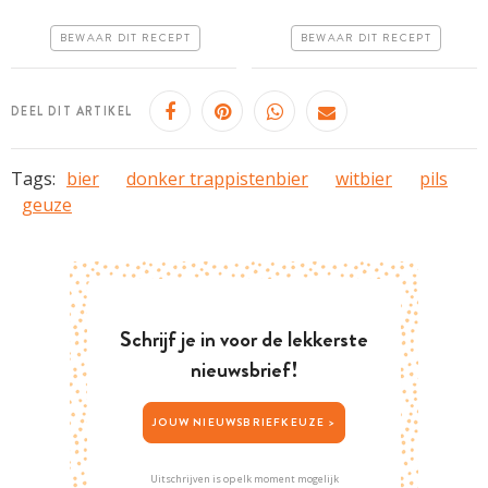
Goedkoop
Erg makkelijk
BEWAAR DIT RECEPT
BEWAAR DIT RECEPT
Erg makkelijk
DEEL DIT ARTIKEL
Tags:
bier
donker trappistenbier
witbier
pils
geuze
Schrijf je in voor de lekkerste
nieuwsbrief!
JOUW NIEUWSBRIEFKEUZE >
Uitschrijven is op elk moment mogelijk