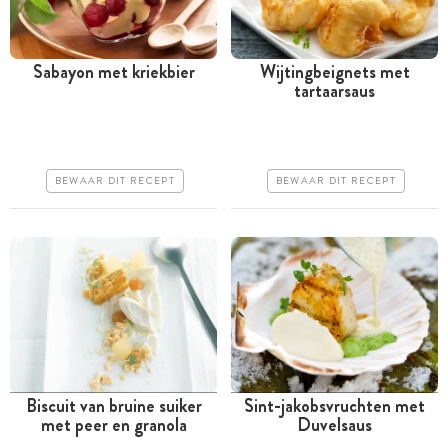
Sabayon met kriekbier
Wijtingbeignets met
tartaarsaus
Minder dan 30 minuten
Tussen 30 minuten en 1
uur
Goedkoop
Iets duurder
Makkelijk
BEWAAR DIT RECEPT
BEWAAR DIT RECEPT
Makkelijk
Biscuit van bruine suiker
Sint-jakobsvruchten met
met peer en granola
Duvelsaus
Tussen 30 minuten en 1
Tussen 30 minuten en 1