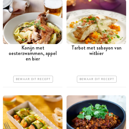
Konijn met
Tarbot met sabayon van
oesterzwammen, appel
witbier
Minder dan 30 minuten
Tussen 30 minuten en 1
en bier
uur
Iets duurder
Duur
Makkelijk
BEWAAR DIT RECEPT
BEWAAR DIT RECEPT
Iets moeilijker