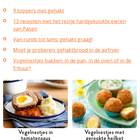
9 toppers met gehakt
13 recepten met het restje hardgekookte eieren
van Pasen
Van runds tot lams: gehakt graag!
Moet je proberen: gehaktbrood in de airfryer
Vogelnestjes bakken: in de pan, in de oven of in de
frituur?
Vogelnestjes in
Vogelnestjes met
tomatensaus
gerookte heilbot
Tussen 30 minuten en 1
Tussen 30 minuten en 1