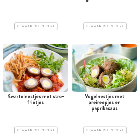
uur
uur
Goedkoop
Iets duurder
BEWAAR DIT RECEPT
BEWAAR DIT RECEPT
Makkelijk
Makkelijk
Kwartelnestjes met stro-
Vogelnestjes met
frietjes
preireepjes en
Tussen 30 minuten en 1
Tussen 30 minuten en 1
paprikasaus
uur
uur
Goedkoop
Iets duurder
BEWAAR DIT RECEPT
BEWAAR DIT RECEPT
Makkelijk
Makkelijk