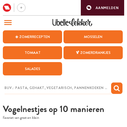
AANMELDEN
BEZOEK ONZE ANDERE WEBSITES
☀️ ZOMERRECEPTEN
MOSSELEN
RECEPTEN
TOMAAT
🍹 ZOMERDRANKJES
WEEKMENU
SALADES
CHAT MET MAIA
INSPIRATIE
MIJN BEWAARDE RECEPTEN
Vogelnestjes op 10 manieren
Favoriet van groot en klein