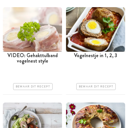
VIDEO: Gehakttulband
Vogelnestje in 1, 2, 3
vogelnest style
Tussen 30 minuten en 1
Tussen 30 minuten en 1
uur
uur
Iets duurder
Goedkoop
BEWAAR DIT RECEPT
BEWAAR DIT RECEPT
Makkelijk
Erg makkelijk