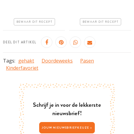
uur
Goedkoop
Goedkoop
Erg makkelijk
BEWAAR DIT RECEPT
BEWAAR DIT RECEPT
Erg makkelijk
DEEL DIT ARTIKEL
Tags:
gehakt
Doordeweeks
Pasen
Kinderfavoriet
Schrijf je in voor de lekkerste
nieuwsbrief!
JOUW NIEUWSBRIEFKEUZE >