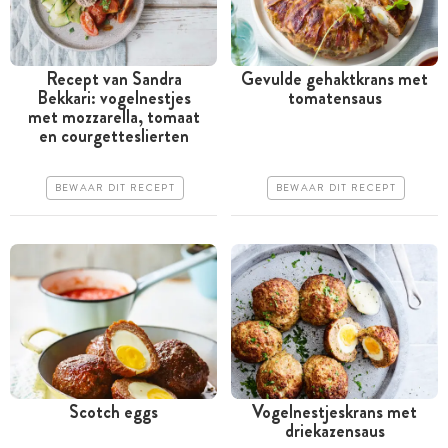
Recept van Sandra
Gevulde gehaktkrans met
Bekkari: vogelnestjes
tomatensaus
Tussen 30 minuten en 1
Meer dan 1 uur
met mozzarella, tomaat
uur
en courgetteslierten
Goedkoop
Iets duurder
Erg makkelijk
BEWAAR DIT RECEPT
BEWAAR DIT RECEPT
Makkelijk
Scotch eggs
Vogelnestjeskrans met
driekazensaus
Meer dan 1 uur
Tussen 30 minuten en 1