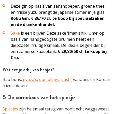
Deze gin op basis van sanshopeper, groene thee
en frisse yuzu brengt de Japanse zomer in je glas.
Roku Gin, € 36/70 cl, te koop bij ­speciaal­zaken
en de drankenhandel.
Sake
is een blijver. Deze sake ‘Imanishiki Ume’ op
basis van handgeoogste pruimen heeft een
diepzoete, fruitige smaak. De ideale begeleider bij
een zomerse kaasplank.
€ 29,80/50 cl, te koop bij
Cru.
Wat eet je erbij van hapjes?
Bao buns,
gyoza’s
,
dumplings
,
sushi
-variaties en Korean
fried chicken!
5 De comeback van het spiesje
Spiesjes
zijn helemaal ­terug van nooit echt ­weggeweest.