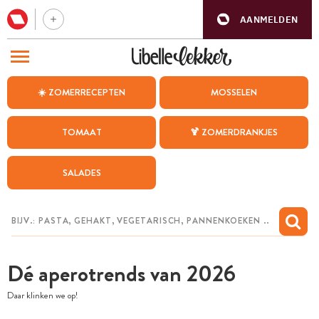
AANMELDEN
BEZOEK ONZE ANDERE WEBSITES
☀️ ZOMERRECEPTEN
MOSSELEN
RECEPTEN
TOMAAT
🍹 ZOMERDRANKJES
WEEKMENU
SALADES
CHAT MET MAIA
INSPIRATIE
MIJN BEWAARDE RECEPTEN
Dé aperotrends van 2026
Daar klinken we op!