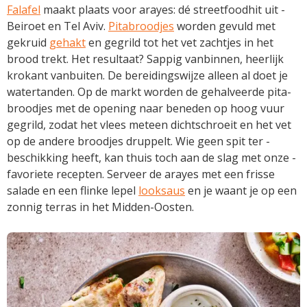
Falafel
maakt plaats voor arayes: dé streetfoodhit uit ­
Beiroet en Tel Aviv.
Pita­broodjes
worden gevuld met
gekruid
gehakt
en gegrild tot het vet zachtjes in het
brood trekt. Het resultaat? Sappig vanbinnen, heerlijk
krokant ­vanbuiten. De bereidings­wijze alleen al doet je
watertanden. Op de markt worden de gehalveerde pita­
broodjes met de opening naar beneden op hoog vuur
gegrild, zodat het vlees ­meteen dichtschroeit en het vet
op de andere broodjes druppelt. Wie geen spit ter ­
beschikking heeft, kan thuis toch aan de slag met onze ­
favoriete recepten. Serveer de arayes met een frisse
salade en een flinke lepel ­
looksaus
en je waant je op een
zonnig terras in het ­Midden-Oosten.