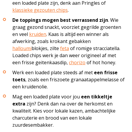
een loaded ­plate zijn, denk aan Pringles of
klassieke gezouten chips
.
De toppings mogen best verrassend zijn
. Wie
graag gezond snackt, voorziet gegrilde groenten
en veel
kruiden
. Kaas is altijd een winner als
afwerking, zoals krokant gebakken
halloumi
blokjes, zilte
feta
of romige stracciatella.
Loaded chips werk je dan weer origineel af met
een frisse geitenkaasdip,
chorizo
of hot honey.
Werk een loaded plate steeds af met
een frisse
toets
, zoals een friszoete ­granaatappelmelasse of
een kruidenolie.
Mag een loaded plate voor jou
een tikkeltje
extra
zijn? Denk dan na over de herkomst en
kwaliteit. Kies voor lokale kazen, ambachtelijke
charcuterie en brood van een lokale
zuurdesembakker.