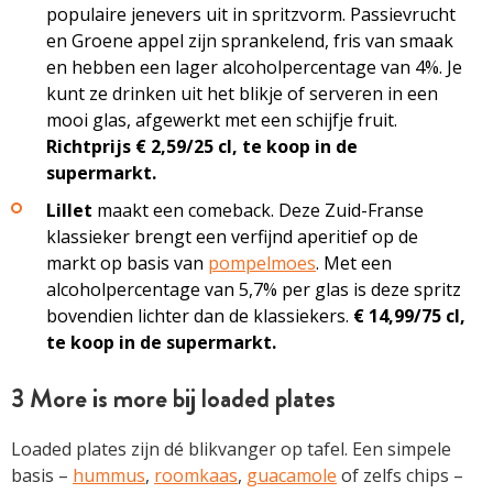
populaire jenevers uit in spritzvorm. Passievrucht
en Groene appel zijn sprankelend, fris van smaak
en hebben een lager alcoholpercentage van 4%. Je
kunt ze drinken uit het blikje of serveren in een
mooi glas, afgewerkt met een schijfje fruit.
Richtprijs € 2,59/25 cl, te koop in de
supermarkt.
Lillet
maakt een comeback. Deze Zuid-Franse
klassieker brengt een verfijnd aperitief op de
markt op basis van
pompelmoes
. Met een
alcoholpercentage van 5,7% per glas is deze spritz
bovendien lichter dan de klassiekers.
€ 14,99/75 cl,
te koop in de ­supermarkt.
3 More is more bij loaded plates
Loaded plates zijn dé blik­vanger op tafel. Een simpele
basis –
hummus
,
roomkaas
,
guacamole
of zelfs chips –