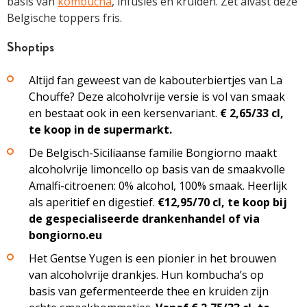
basis van
kombucha
, infusies en kruiden. Zet alvast deze
Belgische toppers fris.
Shoptips
Altijd fan geweest van de kabouterbiertjes van La
Chouffe? ­Deze ­alcoholvrije versie is vol van smaak
en bestaat ook in een kersen­variant.
€ 2,65/33 cl,
te koop in de supermarkt.
De Belgisch-Siciliaanse familie Bongiorno maakt
alcoholvrije ­limoncello op basis van de smaakvolle
Amalfi-citroenen: 0% alcohol, 100% smaak. Heerlijk
als aperitief en digestief.
€12,95/70 cl, te koop bij
de gespecialiseerde drankenhandel of via
bongiorno.eu
Het Gentse Yugen is een pionier in het brouwen
van ­alcoholvrije drankjes. Hun kombucha’s op
basis van gefermenteerde thee en ­kruiden zijn