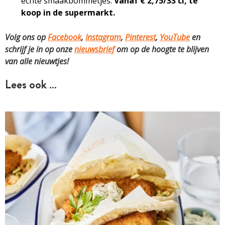
echte smaakbommetjes.
Vanaf € 2,75/33 cl, te
koop in de supermarkt.
Volg ons op
Facebook
,
Instagram
,
Pinterest
,
YouTube
en
schrijf je in op onze
nieuwsbrief
om op de hoogte te blijven
van alle nieuwtjes!
Lees ook …