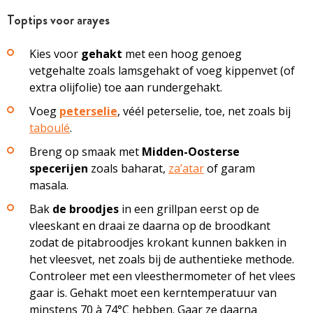
Toptips voor arayes
Kies voor
gehakt
met een hoog genoeg
vetgehalte zoals lamsgehakt of voeg kippenvet (of
extra olijfolie) toe aan rundergehakt.
Voeg
peterselie
, véél peterselie, toe, net zoals bij ­
taboulé
.
Breng op smaak met
Midden-Oosterse
specerijen
zoals baharat,
za’atar
of garam
masala.
Bak
de broodjes
in een grillpan eerst op de
vleeskant en draai ze daarna op de broodkant
zodat de ­pitabroodjes krokant kunnen bakken in
het vleesvet, net zoals bij de authentieke methode.
Controleer met een vleesthermometer of het vlees
gaar is. Gehakt moet een kerntemperatuur van
minstens 70 à 74°C hebben. Gaar ze daarna