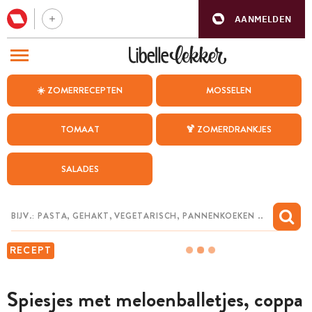
AANMELDEN
BEZOEK ONZE ANDERE WEBSITES
☀️ ZOMERRECEPTEN
MOSSELEN
RECEPTEN
TOMAAT
🍹 ZOMERDRANKJES
WEEKMENU
SALADES
CHAT MET MAIA
INSPIRATIE
MIJN BEWAARDE RECEPTEN
RECEPT
Spiesjes met ­meloenballetjes, ­coppa