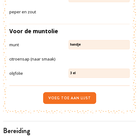
peper en zout
Voor de muntolie
munt
handje
citroensap (naar smaak)
olijfolie
3
el
VOEG TOE AAN LIJST
bereiding