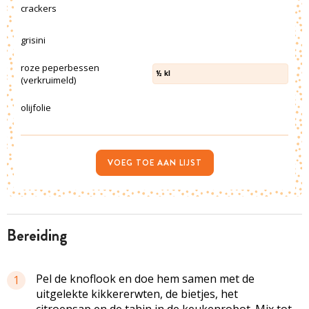
crackers
grisini
roze peperbessen
½
kl
(verkruimeld)
olijfolie
VOEG TOE AAN LIJST
bereiding
Pel de knoflook en doe hem samen met de
1
uitgelekte kikkererwten, de bietjes, het
citroensap en de tahin in de keukenrobot. Mix tot