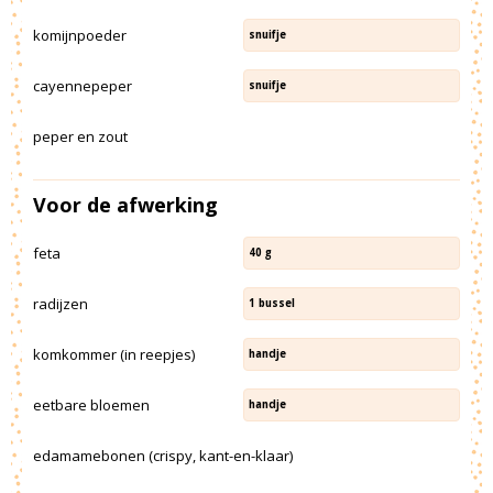
komijnpoeder
snuifje
cayennepeper
snuifje
peper en zout
Voor de afwerking
feta
40
g
radijzen
1
bussel
komkommer (in reepjes)
handje
eetbare bloemen
handje
edamamebonen (crispy, kant-en-klaar)