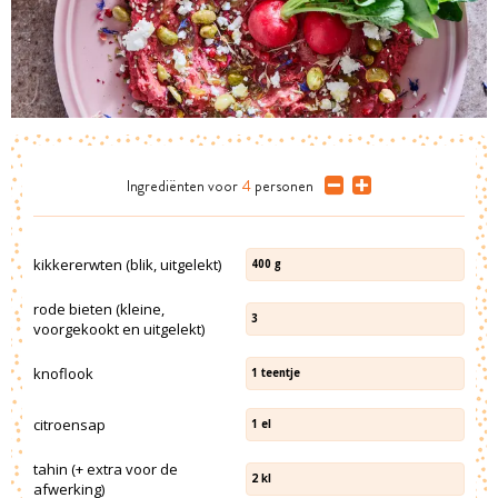
Ingrediënten
voor
4
personen
kikkererwten (blik, uitgelekt)
400
g
rode bieten (kleine,
3
voorgekookt en uitgelekt)
knoflook
1
teentje
citroensap
1
el
tahin (+ extra voor de
2
kl
afwerking)