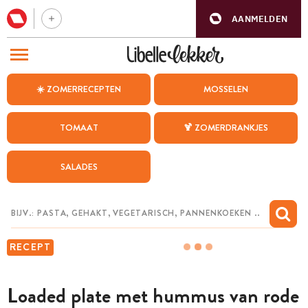
AANMELDEN
BEZOEK ONZE ANDERE WEBSITES
☀️ ZOMERRECEPTEN
MOSSELEN
RECEPTEN
TOMAAT
🍹 ZOMERDRANKJES
WEEKMENU
SALADES
CHAT MET MAIA
INSPIRATIE
MIJN BEWAARDE RECEPTEN
RECEPT
Loaded plate met hummus van rode