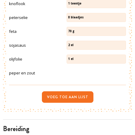
knoflook
1
teentje
peterselie
8
blaadjes
feta
70
g
sojasaus
2
el
olijfolie
1
el
peper en zout
VOEG TOE AAN LIJST
bereiding