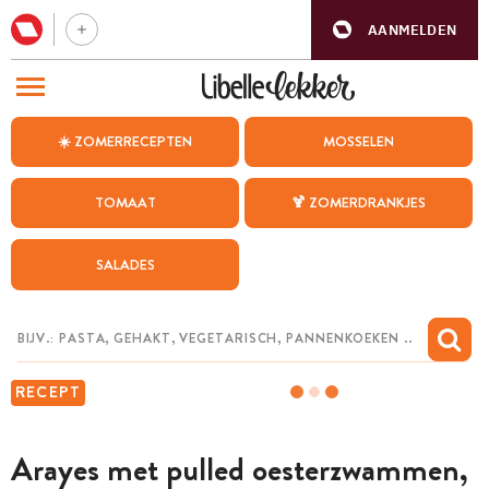
AANMELDEN
BEZOEK ONZE ANDERE WEBSITES
☀️ ZOMERRECEPTEN
MOSSELEN
RECEPTEN
TOMAAT
🍹 ZOMERDRANKJES
WEEKMENU
SALADES
CHAT MET MAIA
INSPIRATIE
MIJN BEWAARDE RECEPTEN
RECEPT
Arayes met pulled oesterzwammen,