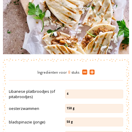
Ingrediënten
voor
8
stuks
Libanese platbroodjes (of
4
pitabroodjes)
oesterzwammen
150
g
bladspinazie (jonge)
50
g