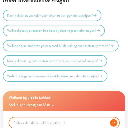
Kan ik deze arayes ook klaarmaken in een gewone braadpan?
Welke dipsausjes passen het best bij deze vegetarische arayes?
Welke andere groenten passen goed bij de vulling met oesterzwammen?
Kan ik de vulling met oesterzwammen al een dag vooraf maken?
Welk fris bijgerecht serveer ik best bij deze gevulde pitabroodjes?
Welkom bij Libelle Lekker!
Stel je kookvraag aan Maia...