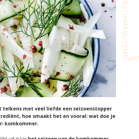
t telkens met veel liefde een seizoenstopper
ngrediënt, hoe smaakt het en vooral: wat doe je
er: komkommer.
ijkt uit naar
het seizoen van de komkommer
.