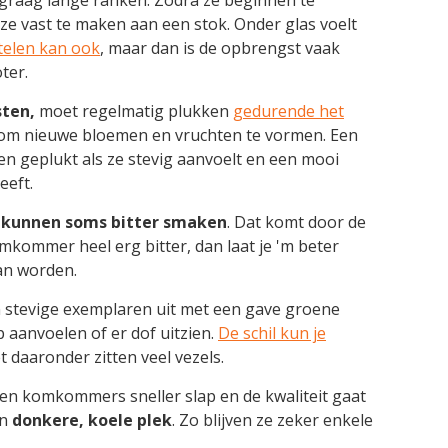
ze vast te maken aan een stok. Onder glas voelt
telen kan ook
, maar dan is de opbrengst vaak
ter.
ten,
moet regelmatig plukken
gedurende het
t om nieuwe bloemen en vruchten te vormen. Een
 geplukt als ze stevig aanvoelt en een mooi
eeft.
unnen soms bitter smaken
. Dat komt door de
omkommer heel erg bitter, dan laat je 'm beter
van worden.
an stevige exemplaren uit met een gave groene
p aanvoelen of er dof uitzien.
De schil kun je
et daaronder zitten veel vezels.
den komkommers sneller slap en de kwaliteit gaat
en
donkere, koele plek
. Zo blijven ze zeker enkele