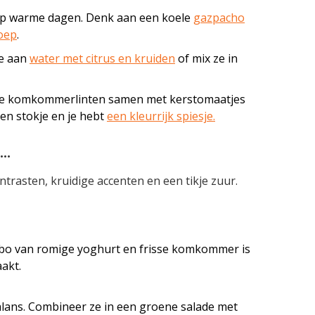
al op warme dagen. Denk aan een koele
gazpacho
oep
.
oe aan
water met citrus en kruiden
of mix ze in
lde komkommerlinten samen met kerstomaatjes
en stokje en je hebt
een kleurrijk spiesje.
t…
rasten, kruidige accenten en een tikje zuur.
ombo van romige yoghurt en frisse komkommer is
aakt.
balans. Combineer ze in een groene salade met