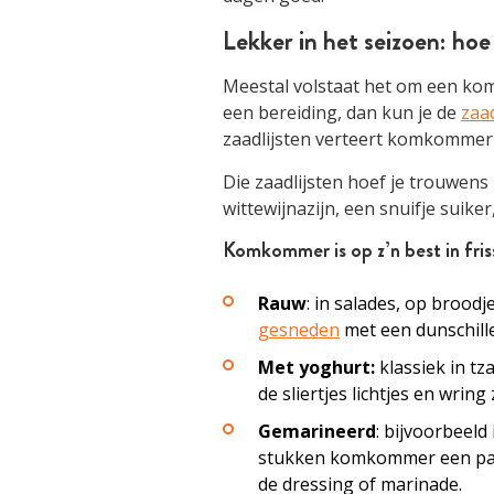
Lekker in het seizoen: ho
Meestal volstaat het om een kom
een bereiding, dan kun je de
zaad
zaadlijsten verteert komkommer
Die zaadlijsten hoef je trouwens 
wittewijnazijn, een snuifje suike
Komkommer is op z’n best in fris
Rauw
: in salades, op brood
gesneden
met een dunschille
Met yoghurt:
klassiek in tza
de sliertjes lichtjes en wrin
Gemarineerd
: bijvoorbeeld
stukken komkommer een paa
de dressing of marinade.