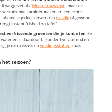
rdt weggezet als '
lekkere rauwkost
', maar de
en verkoelende karakter maken er een echte
 als snelle pickle, verwerkt in
tzatziki
of gewoon
ngt instant frisheid op tafel."
t verfrissende groenten die je kunt eten
. Ze
t water en is daardoor bijzonder hydraterend en
krijg je extra vezels en
voedingsstoffen
zoals
 het seizoen?