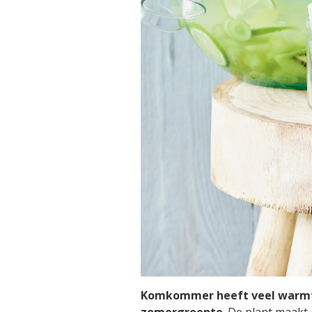
Komkommer heeft veel warmte
zomergroente
. De plant maakt