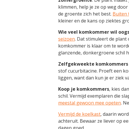
klimmen, help je ze op weg door 
de groente zich het best.
Buiten 
kleiner en de kans op ziektes gro
Wie veel komkommer wil oogs
seizoen
. Dat stimuleert de plan
komkommer is klaar om te worden
glanzende, donkergroene schil h
Zelfgekweekte komkommers k
stof cucurbitacine. Proeft een k
liggen, want dan kun je er ziek 
Koop je komkommers
, kies d
schil. Vermijd exemplaren die sla
meestal gewoon mee opeten
. N
Vermijd de koelkast
, daarin wor
achteruit. Bewaar ze liever op e
dagen goed.