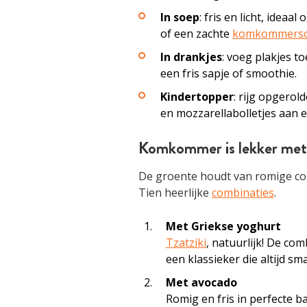
In soep
: fris en licht, idea
of een zachte
komkommers
In drankjes
: voeg plakjes t
een fris sapje of smoothie.
Kindertopper
: rijg opgero
en mozzarellabolletjes aan e
Komkommer is lekker me
De groente houdt van romige cont
Tien heerlijke
combinaties
.
Met Griekse yoghurt
Tzatziki
, natuurlijk! De c
een klassieker die altijd sm
Met avocado
Romig en fris in perfecte 