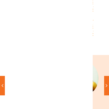
JOUW NIEUWSBRIEFKEUZE >
Uitschrijven is op elk moment mogelijk
Privacybeleid
Libelle Lekker chefs
In het seizoen