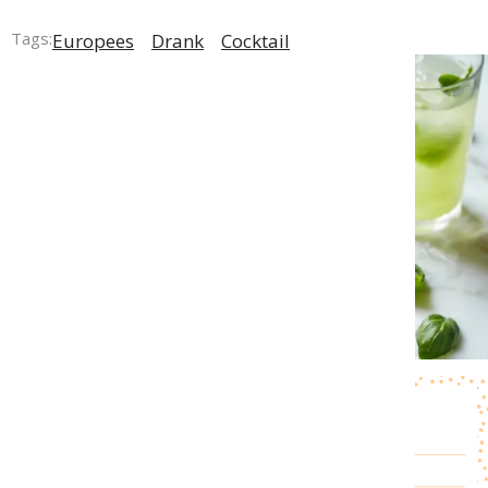
Tags:
Europees
Drank
Cocktail
Ingrediënten
voor
2
personen