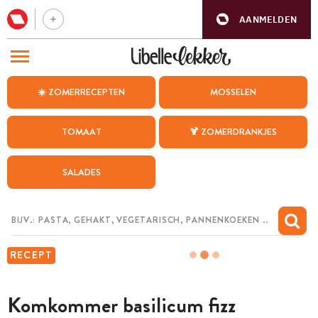
AANMELDEN
BEZOEK ONZE ANDERE WEBSITES
☀️ ZOMERRECEPTEN
MOSSELEN
RECEPTEN
TOMAAT
🍹 ZOMERDRANKJES
WEEKMENU
SALADES
CHAT MET MAIA
INSPIRATIE
MIJN BEWAARDE RECEPTEN
RECEPT
Komkommer basilicum fizz