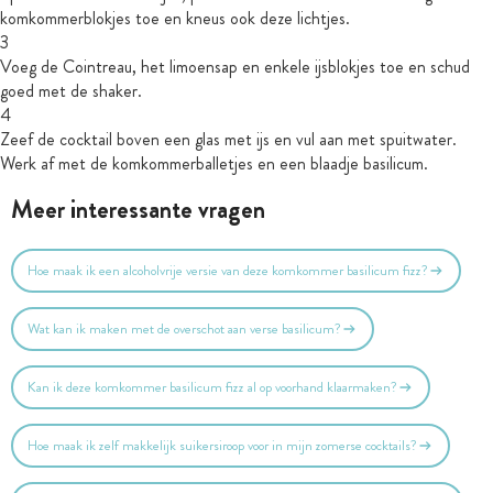
komkommerblokjes toe en kneus ook deze lichtjes.
3
Voeg de Cointreau, het limoensap en enkele ijsblokjes toe en schud
goed met de shaker.
4
Zeef de cocktail boven een glas met ijs en vul aan met spuitwater.
Werk af met de komkommerballetjes en een blaadje basilicum.
Meer interessante vragen
Hoe maak ik een alcoholvrije versie van deze komkommer basilicum fizz?
Wat kan ik maken met de overschot aan verse basilicum?
Kan ik deze komkommer basilicum fizz al op voorhand klaarmaken?
Hoe maak ik zelf makkelijk suikersiroop voor in mijn zomerse cocktails?