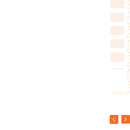
komkommer
1
basilicum
8
blaadjes
Cointreau
100
ml
limoensap
40
ml
spuitwater
100
ml
VOEG TOE AAN LIJST
Of een ander recept?