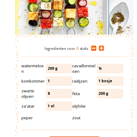
Ingrediënten
voor
6
stuks
watermeloe
cavaillonmel
200
g
½
n
oen
komkommer
radijzen
1
1
bosje
zwarte
feta
8
200
g
olijven
za'atar
olijfolie
1
el
peper
zout