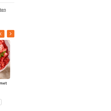
ten
 met
Cavaillonmeloen met
parmaham
BEWAAR DIT RECEPT