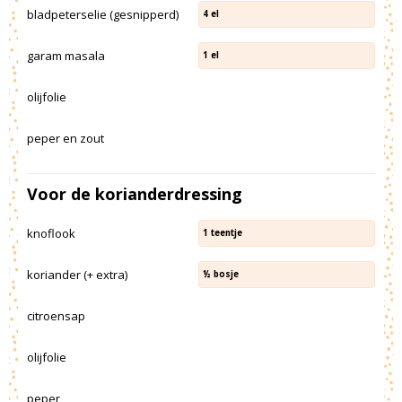
bladpeterselie (gesnipperd)
4
el
garam masala
1
el
olijfolie
peper en zout
Voor de korianderdressing
knoflook
1
teentje
koriander (+ extra)
½
bosje
citroensap
olijfolie
peper