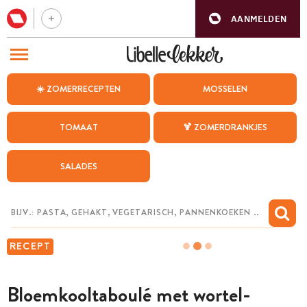
AANMELDEN
BEZOEK ONZE ANDERE WEBSITES
☀️ ZOMERRECEPTEN
MOSSELEN
RECEPTEN
TOMAAT
🍹 ZOMERDRANKJES
WEEKMENU
SALADES
CHAT MET MAIA
INSPIRATIE
MIJN BEWAARDE RECEPTEN
RECEPT
Bloemkooltaboulé met wortel-