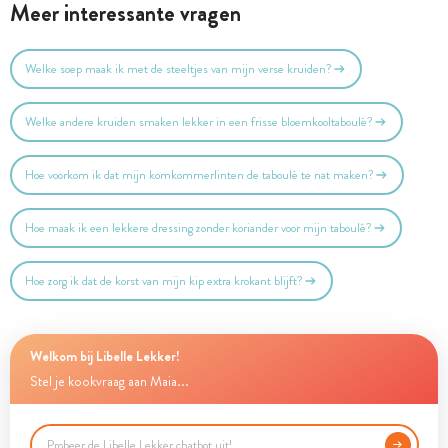
Meer interessante vragen
Welke soep maak ik met de steeltjes van mijn verse kruiden?
Welke andere kruiden smaken lekker in een frisse bloemkooltaboulé?
Hoe voorkom ik dat mijn komkommerlinten de taboulé te nat maken?
Hoe maak ik een lekkere dressing zonder koriander voor mijn taboulé?
Hoe zorg ik dat de korst van mijn kip extra krokant blijft?
Welkom bij Libelle Lekker!
Stel je kookvraag aan Maia...