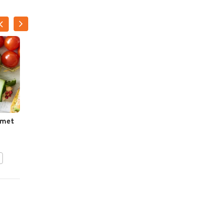
ILSE D'HOOGE
 met
Pastasalade met kip,
komkommer en
kerstomaatjes
BEWAAR DIT RECEPT