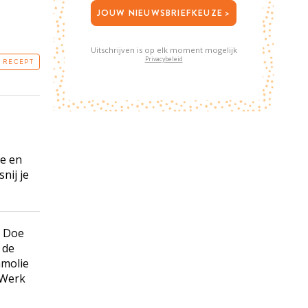
JOUW NIEUWSBRIEFKEUZE >
Uitschrijven is op elk moment mogelijk
Privacybeleid
T RECEPT
je en
nij je
. Doe
 de
amolie
 Werk