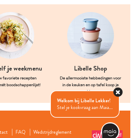
elf je weekmenu
Libelle Shop
w favoriete recepten
De allermooiste hebbedingen voor
mét boodschappenlijst!
in de keuken en op tafel koop je
hier.
Welkom bij Libelle Lekker!
Stel je kookvraag aan Maia...
tact
FAQ
Wedstrijdreglement