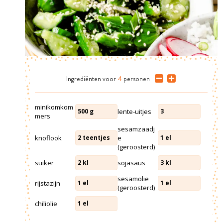
Ingrediënten
voor
4
personen
minikomkom
lente-uitjes
500
g
3
mers
sesamzaadj
knoflook
e
2
teentjes
1
el
(geroosterd)
suiker
sojasaus
2
kl
3
kl
sesamolie
rijstazijn
1
el
1
el
(geroosterd)
chiliolie
1
el