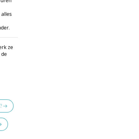
euren
alles
nder.
erk ze
 de
n?