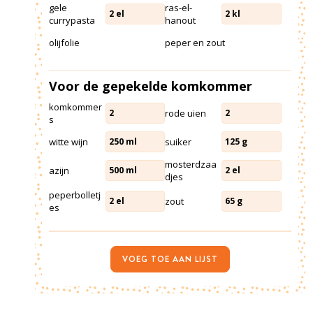
gele
ras-el-
2
el
2
kl
currypasta
hanout
olijfolie
peper en zout
Voor de gepekelde komkommer
komkommer
rode uien
2
2
s
witte wijn
suiker
250
ml
125
g
mosterdzaa
azijn
500
ml
2
el
djes
peperbolletj
zout
2
el
65
g
es
VOEG TOE AAN LIJST