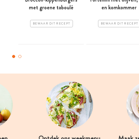
met groene taboulé
en komkommer
BEWAAR DIT RECEPT
BEWAAR DIT RECEPT
oen
Ontdek ons weekmenu
Maak z