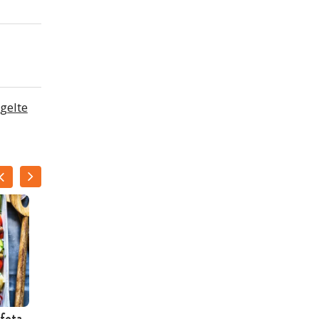
gelte
NATALIE
PEETERS
 feta
Geroosterde