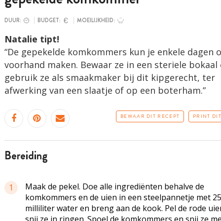
DUUR:
BUDGET:
MOEILIJKHEID:
Natalie tipt!
“De gepekelde komkommers kun je enkele dagen 
voorhand maken. Bewaar ze in een steriele bokaal
gebruik ze als smaakmaker bij dit kipgerecht, ter
afwerking van een slaatje of op een boterham.”
BEWAAR DIT RECEPT
PRINT DI
bereiding
Maak de pekel. Doe alle ingrediënten behalve de
1
komkommers en de uien in een steelpannetje met 2
milliliter water en breng aan de kook. Pel de rode ui
snij ze in ringen. Spoel de komkommers en snij ze m