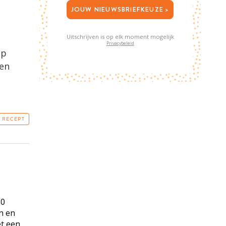
JOUW NIEUWSBRIEFKEUZE >
Uitschrijven is op elk moment mogelijk
Privacybeleid
op
 en
T RECEPT
50
en en
et een