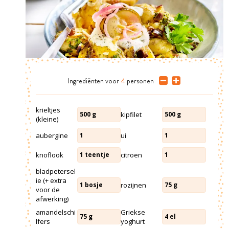
Ingrediënten
voor
4
personen
krieltjes
kipfilet
500
g
500
g
(kleine)
aubergine
ui
1
1
knoflook
citroen
1
teentje
1
bladpetersel
ie (+ extra
rozijnen
1
bosje
75
g
voor de
afwerking)
amandelschi
Griekse
75
g
4
el
lfers
yoghurt