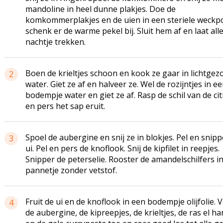
mandoline in heel dunne plakjes. Doe de
komkommerplakjes en de uien in een steriele weckp
schenk er de warme pekel bij. Sluit hem af en laat all
nachtje trekken.
Boen de krieltjes schoon en kook ze gaar in lichtgez
2
water. Giet ze af en halveer ze. Wel de rozijntjes in e
bodempje water en giet ze af. Rasp de schil van de ci
en pers het sap eruit.
Spoel de aubergine en snij ze in blokjes. Pel en snipp
3
ui. Pel en pers de knoflook. Snij de kipfilet in reepjes.
Snipper de peterselie. Rooster de amandelschilfers i
pannetje zonder vetstof.
Fruit de ui en de knoflook in een bodempje olijfolie. 
4
de aubergine, de kipreepjes, de krieltjes, de ras el h