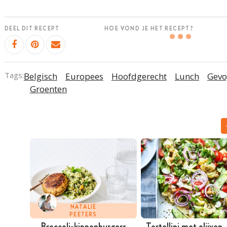
DEEL DIT RECEPT
HOE VOND JE HET RECEPT?
Tags:
Belgisch
Europees
Hoofdgerecht
Lunch
Gevo
Groenten
NATALIE
PEETERS
Broccoli-kippenburgers
Tortellini met ­olijven,