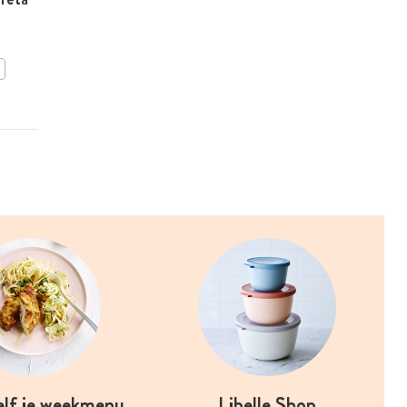
lentegroenten en
halloumi van de bakplaat
met frisse kruidendip
BEWAAR DIT RECEPT
elf je weekmenu
Libelle Shop