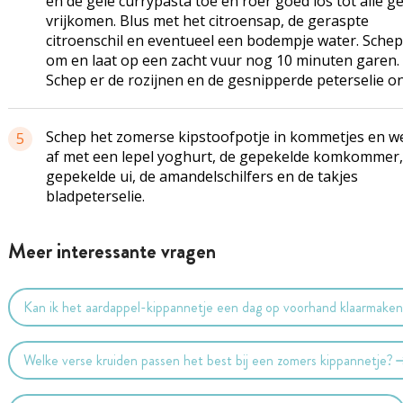
en de gele currypasta toe en roer goed los tot alle g
vrijkomen. Blus met het citroensap, de geraspte
citroenschil en eventueel een bodempje water. Schep 
om en laat op een zacht vuur nog 10 minuten garen.
Schep er de rozijnen en de gesnipperde peterselie o
Schep het zomerse kipstoofpotje in kommetjes en w
5
af met een lepel yoghurt, de gepekelde komkommer,
gepekelde ui, de amandelschilfers en de takjes
bladpeterselie.
Meer interessante vragen
Kan ik het aardappel-kippannetje een dag op voorhand klaarmake
Welke verse kruiden passen het best bij een zomers kippannetje?