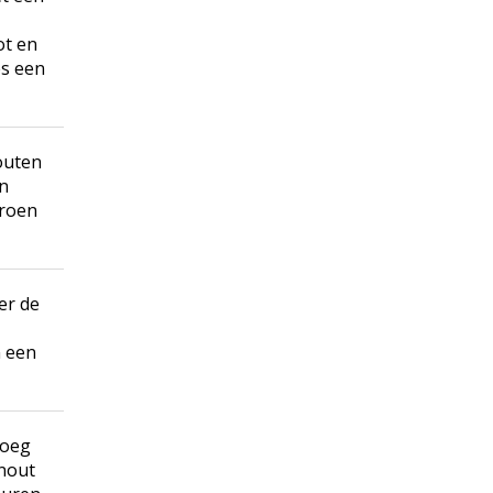
ot en
es een
outen
en
troen
er de
n een
Voeg
anout