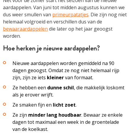
Net voor de zomer start het seizoen van de nieuwe
aardappel­en. Van juni tot ­midden augustus ­kunnen we
dus weer smullen van
primeurpatatjes
. Die zijn nog niet
helemaal volgroeid en verschillen dus van de
bewaaraardappelen
die later op het jaar ­geoogst
worden.
Hoe herken je nieuwe aardappel­en?
Nieuwe aardappel­en worden gemiddeld na 90
dagen ­geoogst. Omdat ze nog niet ­helemaal rijp
zijn, zijn ze iets
kleiner
van formaat.
Ze hebben een
dunne schil
, die makkelijk loskomt
als je ­erover wrijft.
Ze smaken fijn en
licht zoet
.
Ze zijn
minder lang houdbaar
. Bewaar ze enkele
dagen tot maximaal een week in de groentelade
van de koelkast.