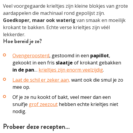
Veel voorgegaarde krieltjes zijn kleine blokjes van grote
aardappelen die machinaal rond gepolijst zijn.
Goedkoper, maar ook waterig
van smaak en moeilijk
krokant te bakken. Echte verse krieltjes zijn véél
lekkerder.
Hoe bereid je ze?
Ovengeroosterd
, gestoomd in een
papillot
,
gekookt in een fris
slaatje
of krokant gebakken
in de pan
…
krieltjes zijn enorm veelzijdig
.
Laat de schil er zeker aan,
want ook die smul je zo
mee op.
Of je ze nu kookt of bakt, veel meer dan een
snuifje
grof zeezout
hebben echte krieltjes niet
nodig.
Probeer deze recepten…