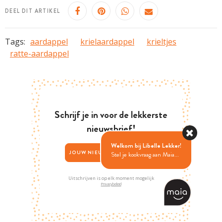
DEEL DIT ARTIKEL
Tags:
aardappel
krielaardappel
krieltjes
ratte-aardappel
Schrijf je in voor de lekkerste
nieuwsbrief!
Welkom bij Libelle Lekker!
JOUW NIEUWSBRIEFKEUZE >
Stel je kookvraag aan Maia...
Uitschrijven is op elk moment mogelijk
Privacybeleid