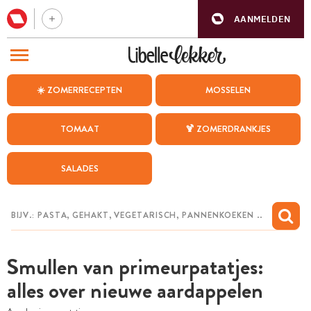
AANMELDEN
BEZOEK ONZE ANDERE WEBSITES
☀️ ZOMERRECEPTEN
MOSSELEN
RECEPTEN
TOMAAT
🍹 ZOMERDRANKJES
WEEKMENU
SALADES
CHAT MET MAIA
INSPIRATIE
MIJN BEWAARDE RECEPTEN
Smullen van primeurpatatjes:
alles over nieuwe aardappel­en