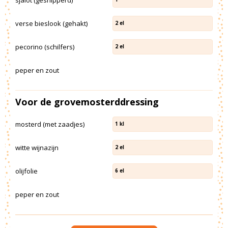
verse bieslook (gehakt)
2
el
pecorino (schilfers)
2
el
peper en zout
Voor de grovemosterddressing
mosterd (met zaadjes)
1
kl
witte wijnazijn
2
el
olijfolie
6
el
peper en zout