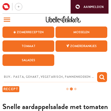
AANMELDEN
BEZOEK ONZE ANDERE WEBSITES
☀️ ZOMERRECEPTEN
MOSSELEN
RECEPTEN
TOMAAT
🍹 ZOMERDRANKJES
WEEKMENU
SALADES
CHAT MET MAIA
INSPIRATIE
MIJN BEWAARDE RECEPTEN
RECEPT
Snelle aardappelsalade met tomaten