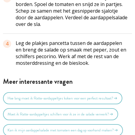
borden. Spoel de tomaten en snijd ze in partjes.
Schep ze samen met het gesnipperde sjalotje
door de aardappelen. Verdeel de aardappelsalade
over de sla.
Leg de plakjes pancetta tussen de aardappelen
4
en breng de salade op smaak met peper, zout en
schilfers pecorino. Werk af met de rest van de
mosterddressing en de bieslook.
Meer interessante vragen
Hoe lang moet ik Ratte-aardappeltjes koken voor een perfect resultaat?
Moet ik Ratte-aardappeltjes schillen voor ik ze in de salade verwerk?
Kan ik mijn aardappelsalade met tomaten een dag op voorhand maken?