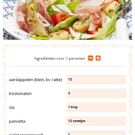
Ingrediënten
voor
4
personen
aardappelen (klein, bv. ratte)
12
trostomaten
4
sla
1
krop
pancetta
12
sneetjes
sjalot (gesnipperd)
1