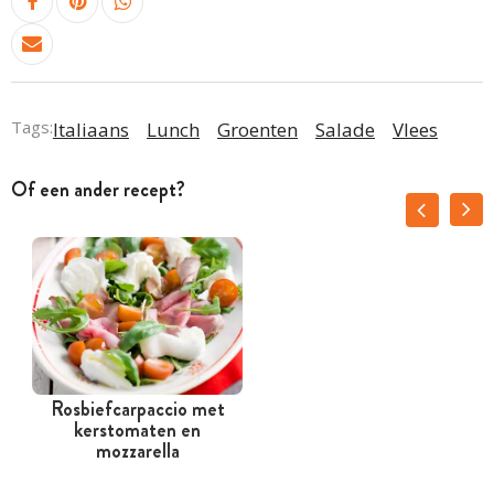
Tags:
Italiaans
Lunch
Groenten
Salade
Vlees
Of een ander recept?
Rosbiefcarpaccio met
kerstomaten en
mozzarella