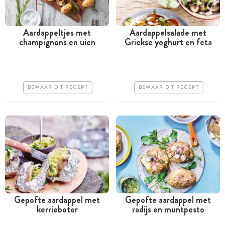
Aardappeltjes met
Aardappelsalade met
champignons en uien
Griekse yoghurt en feta
Tussen 30 minuten en 1
Meer dan 1 uur
uur
Goedkoop
Goedkoop
Erg makkelijk
BEWAAR DIT RECEPT
BEWAAR DIT RECEPT
Erg makkelijk
Gepofte aardappel met
Gepofte aardappel met
kerrieboter
radijs en muntpesto
Tussen 30 minuten en 1
Meer dan 1 uur
uur