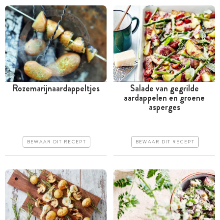
Rozemarijnaardappeltjes
Salade van gegrilde
aardappelen en groene
Minder dan 30 minuten
Tussen 30 minuten en 1
asperges
uur
Goedkoop
Iets duurder
Erg makkelijk
BEWAAR DIT RECEPT
BEWAAR DIT RECEPT
Makkelijk