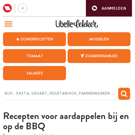
AANMELDEN
BEZOEK ONZE ANDERE WEBSITES
☀️ ZOMERRECEPTEN
MOSSELEN
RECEPTEN
TOMAAT
🍹 ZOMERDRANKJES
WEEKMENU
SALADES
CHAT MET MAIA
INSPIRATIE
MIJN BEWAARDE RECEPTEN
Recepten voor aardappelen bij en
op de BBQ