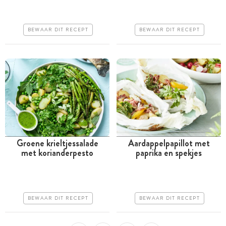
Iets duurder
Goedkoop
Erg makkelijk
BEWAAR DIT RECEPT
BEWAAR DIT RECEPT
Erg makkelijk
Groene krieltjessalade
Aardappelpapillot met
met korianderpesto
paprika en spekjes
Tussen 30 minuten en 1
Tussen 30 minuten en 1
uur
uur
Goedkoop
Goedkoop
BEWAAR DIT RECEPT
BEWAAR DIT RECEPT
Erg makkelijk
Erg makkelijk