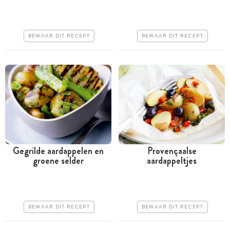
uur
uur
Goedkoop
Goedkoop
BEWAAR DIT RECEPT
BEWAAR DIT RECEPT
Makkelijk
Makkelijk
Gegrilde aardappelen en
Provençaalse
groene selder
aardappeltjes
Tussen 30 minuten en 1
Tussen 30 minuten en 1
uur
uur
Goedkoop
Goedkoop
BEWAAR DIT RECEPT
BEWAAR DIT RECEPT
Erg makkelijk
Erg makkelijk