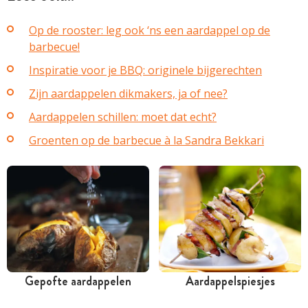
Op de rooster: leg ook ‘ns een aardappel op de
barbecue!
Inspiratie voor je BBQ: originele bijgerechten
Zijn aardappelen dikmakers, ja of nee?
Aardappelen schillen: moet dat echt?
Groenten op de barbecue à la Sandra Bekkari
Gepofte aardappelen
Aardappelspiesjes
Tussen 30 minuten en 1
Tussen 30 minuten en 1