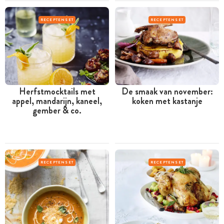
RECEPTENSET
RECEPTENSET
Herfstmocktails met
De smaak van november:
appel, mandarijn, kaneel,
koken met kastanje
gember & co.
RECEPTENSET
RECEPTENSET