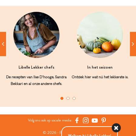
Libelle Lekker chefs
In het seizoen
De recepten van Ilse D’hooge, Sandra
Ontdek hier wat nú het lekkerste is.
Bekkari en al onze andere chefs.
Volg ons ook op sociale media:
© 2026 - Roularta Media Group
Welkom bij Libelle Lekker!