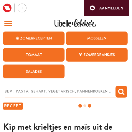
AANMELDEN
BEZOEK ONZE ANDERE WEBSITES
☀️ ZOMERRECEPTEN
MOSSELEN
RECEPTEN
TOMAAT
🍹 ZOMERDRANKJES
WEEKMENU
SALADES
CHAT MET MAIA
INSPIRATIE
MIJN BEWAARDE RECEPTEN
RECEPT
Kip met krieltjes en maïs uit de