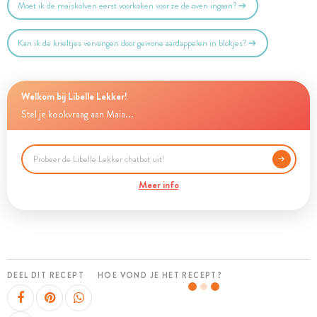
Moet ik de maïskolven eerst voorkoken voor ze de oven ingaan?
Kan ik de krieltjes vervangen door gewone aardappelen in blokjes?
Welkom bij Libelle Lekker!
Stel je kookvraag aan Maia...
Meer info
DEEL DIT RECEPT
HOE VOND JE HET RECEPT?