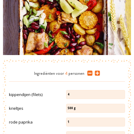
Ingrediënten
voor
4
personen
kippendijen (filets)
4
krieltjes
500
g
rode paprika
1