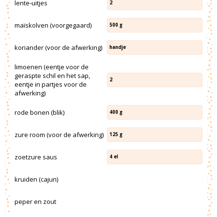
lente-uitjes
2
maïskolven (voorgegaard)
500
g
koriander (voor de afwerking)
handje
limoenen (eentje voor de
geraspte schil en het sap,
2
eentje in partjes voor de
afwerking)
rode bonen (blik)
400
g
zure room (voor de afwerking)
125
g
zoetzure saus
4
el
kruiden (cajun)
peper en zout