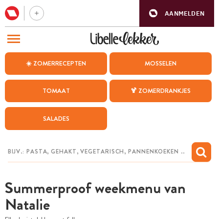
AANMELDEN
BEZOEK ONZE ANDERE WEBSITES
☀️ ZOMERRECEPTEN
MOSSELEN
RECEPTEN
TOMAAT
🍹 ZOMERDRANKJES
WEEKMENU
SALADES
CHAT MET MAIA
INSPIRATIE
MIJN BEWAARDE RECEPTEN
Summerproof weekmenu van
Natalie