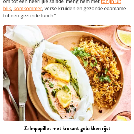
om tot een heerlijke salade: meng hem met
tonijn uit
blik
,
komkommer
, verse kruiden en gezonde edamame
tot een gezonde lunch.”
Zalmpapillot met krokant gebakken rijst