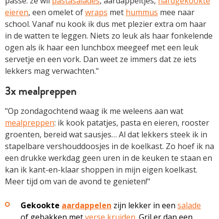
passé: ze wil ­
pastasalades
, aardappeltjes,
hardgekookte
eieren
, een omelet of
wraps
met
hummus
mee naar
school. Vanaf nu kook ik dus met plezier extra om haar
in de watten te leggen. Niets zo leuk als haar fonkelende
ogen als ik haar een lunchbox meegeef met een leuk
servetje en een vork. Dan weet ze immers dat ze iets
lekkers mag ­verwachten."
3x mealpreppen
"Op zondagochtend waag ik me weleens aan wat
mealpreppen
: ik kook patatjes, pasta en eieren, rooster
groenten, bereid wat sausjes… Al dat lekkers steek ik in
stapelbare vershouddoosjes in de koelkast. Zo hoef ik na
een drukke werkdag geen uren in de keuken te staan en
kan ik kant-en-klaar shoppen in mijn eigen koelkast.
Meer tijd om van de avond te genieten!"
Gekookte
aardappelen
zijn lekker in een
salade
of gebakken met
verse kruiden
. Gril er dan een