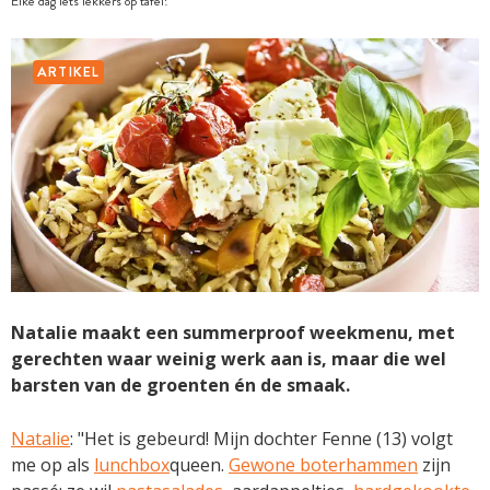
Elke dag iets lekkers op tafel!
ARTIKEL
Natalie maakt een summerproof weekmenu, met
gerechten waar weinig werk aan is, maar die wel
barsten van de groenten én de smaak.
Natalie
: "Het is gebeurd! Mijn dochter Fenne (13) volgt
me op als
lunch­box
queen.
Gewone boterhammen
zijn