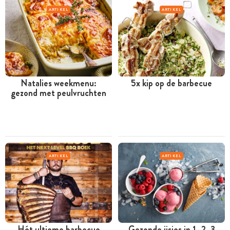
ARTIKEL
ARTIKEL
Natalies weekmenu:
5x kip op de barbecue
gezond met peulvruchten
ARTIKEL
ARTIKEL
Hét ultieme barbecue
Gezonde ijsjes in 1, 2, 3