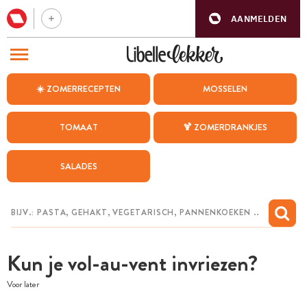
AANMELDEN
BEZOEK ONZE ANDERE WEBSITES
☀️ ZOMERRECEPTEN
MOSSELEN
RECEPTEN
TOMAAT
🍹 ZOMERDRANKJES
WEEKMENU
SALADES
CHAT MET MAIA
INSPIRATIE
MIJN BEWAARDE RECEPTEN
Kun je vol-au-vent invriezen?
Voor later