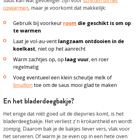
Saus kan wat gevoeliger zijn voor
schiften bij het
opwarmen
, maar je voorkomt dat makkelijk:
Gebruik bij voorkeur
room
die geschikt is om op
te warmen
Laat je vol-au-vent
langzaam ontdooien in de
koelkast
, niet op het aanrecht
Warm zachtjes op, op
laag vuur
, en roer
regelmatig
Voeg eventueel een klein scheutje melk of
bouillon
toe om de saus mooi glad te maken
En het bladerdeegbakje?
Het enige dat níét goed uit de diepvries komt, is het
bladerdeegbakje. Het verliest z'n krokantheid en wordt
zompig. Daarom bak je de bakjes liever vers, vlak voor
het serveren. Of warm je ze even op in een hete oven