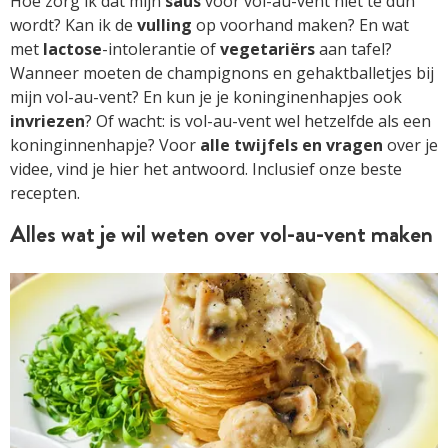
Hoe zorg ik dat mijn
saus
voor vol-au-vent niet te dun
wordt? Kan ik de
vulling
op voorhand maken? En wat
met
lactose
-intolerantie of
vegetariërs
aan tafel?
Wanneer moeten de champignons en gehaktballetjes bij
mijn vol-au-vent? En kun je je koninginenhapjes ook
invriezen
? Of wacht: is vol-au-vent wel hetzelfde als een
koninginnenhapje? Voor
alle twijfels en vragen
over je
videe, vind je hier het antwoord. Inclusief onze beste
recepten.
Alles wat je wil weten over vol-au-vent maken
ARTIKEL