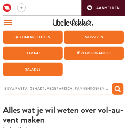
AANMELDEN
BEZOEK ONZE ANDERE WEBSITES
☀️ ZOMERRECEPTEN
MOSSELEN
RECEPTEN
TOMAAT
🍹 ZOMERDRANKJES
WEEKMENU
SALADES
CHAT MET MAIA
INSPIRATIE
MIJN BEWAARDE RECEPTEN
Alles wat je wil weten over vol-au-
vent maken