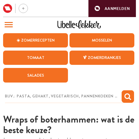
AANMELDEN
BEZOEK ONZE ANDERE WEBSITES
☀️ ZOMERRECEPTEN
MOSSELEN
RECEPTEN
TOMAAT
🍹 ZOMERDRANKJES
WEEKMENU
SALADES
CHAT MET MAIA
INSPIRATIE
MIJN BEWAARDE RECEPTEN
Wraps of boterhammen: wat is de
beste keuze?