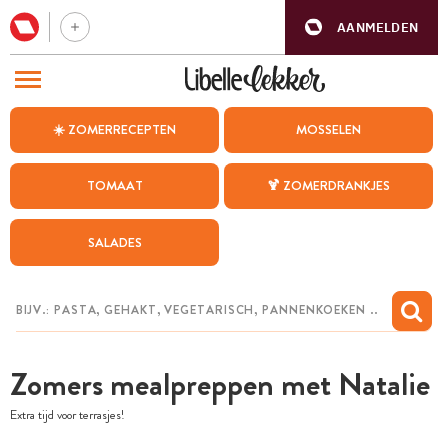
AANMELDEN
BEZOEK ONZE ANDERE WEBSITES
☀️ ZOMERRECEPTEN
MOSSELEN
RECEPTEN
TOMAAT
🍹 ZOMERDRANKJES
WEEKMENU
SALADES
CHAT MET MAIA
INSPIRATIE
MIJN BEWAARDE RECEPTEN
Zomers mealpreppen met Natalie
Extra tijd voor terrasjes!