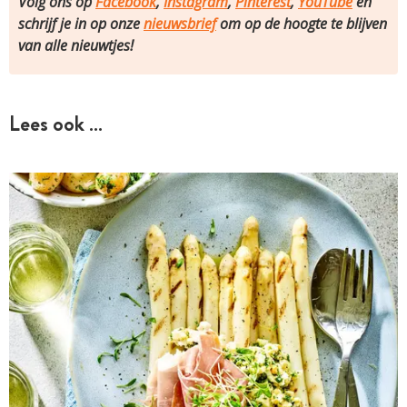
Volg ons op
Facebook
,
Instagram
,
Pinterest
,
YouTube
en
schrijf je in op onze
nieuwsbrief
om op de hoogte te blijven
van alle nieuwtjes!
Lees ook …