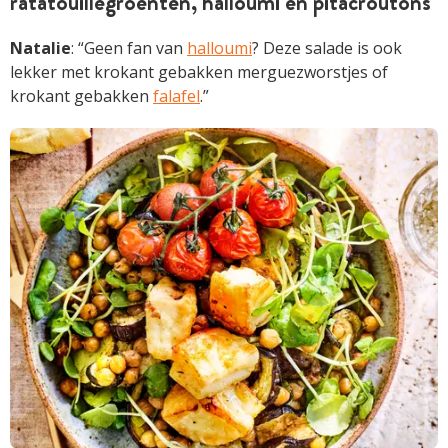
ratatouillegroenten, halloumi en pitacroutons
Natalie
: “Geen fan van
halloumi
? Deze salade is ook
lekker met krokant gebakken merguez­worstjes of
krokant gebakken
falafel
.”