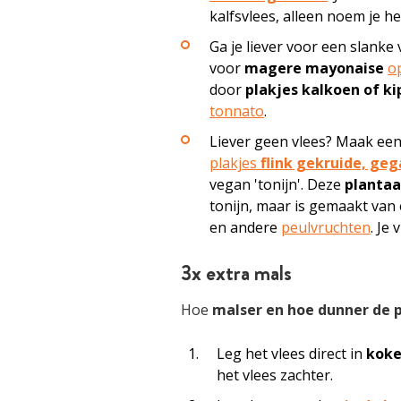
kalfsvlees, alleen noem je he
Ga je liever voor een slanke
voor
magere mayonaise
o
door
plakjes kalkoen of k
tonnato
.
Liever geen vlees? Maak een
plakjes
flink gekruide, ge
vegan 'tonijn'. Deze
plantaa
tonijn, maar is gemaakt van
en andere
peulvruchten
. Je
3x extra mals
Hoe
malser en hoe dunner de p
Leg het vlees direct in
koke
het vlees zachter.