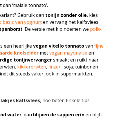
t dan ‘maiale tonnato’.
 variant? Gebruik dan
tonijn zonder olie
, kies
p basis van yoghurt
en vervang het kalfsvlees
ippenborst
. De versie met kip noemen we
pollo
s een heerlijke
vegan vitello tonnato
van
fijne
gaarde knolselder
met
vegan mayonaise
en
rdige tonijnvervanger
smaakt en ruikt naar
 erwten,
kikkererwten
,
linzen
, soja, tuinbonen
 vindt dit steeds vaker, ook in supermarkten.
lakjes kalfsvlees
, hoe beter. Enkele tips:
nd water
, dan
blijven de sappen erin
en blijft