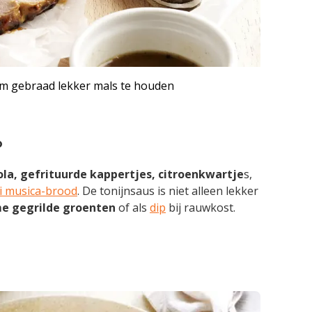
om gebraad lekker mals te houden
o
ola, gefrituurde kappertjes, citroenkwartje
s,
di musica-brood
. De tonijnsaus is niet alleen lekker
e gegrilde groenten
of als
dip
bij rauwkost.