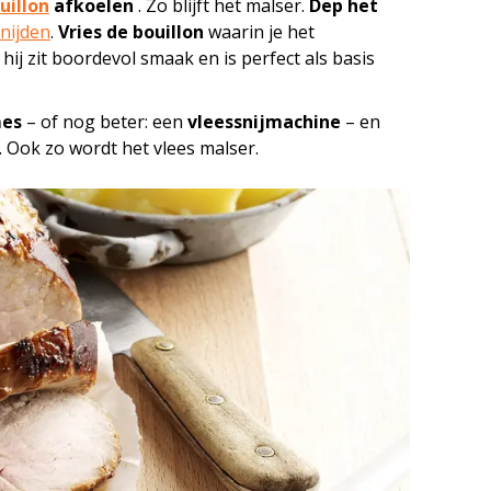
uillon
afkoelen
. Zo blijft het malser.
Dep het
nijden
.
Vries de bouillon
waarin je het
 hij zit boordevol smaak en is perfect als basis
mes
– of nog beter: een
vleessnijmachine
– en
n. Ook zo wordt het vlees malser.