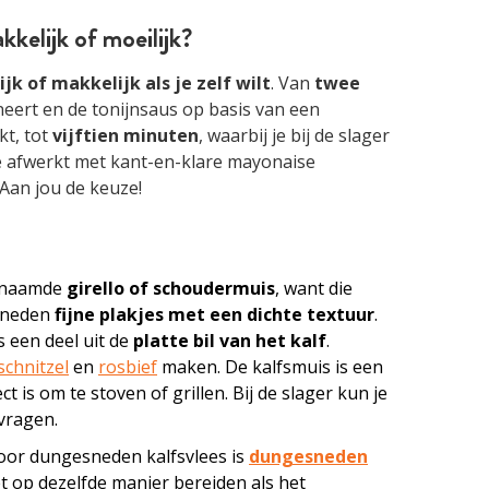
kelijk of moeilijk?
ijk of makkelijk als je zelf wilt
. Van
twee
ineert en de tonijnsaus op basis van een
t, tot
vijftien minuten
, waarbij je bij de slager
e afwerkt met kant-en-klare mayonaise
 Aan jou de keuze!
genaamde
girello of schoudermuis
, want die
esneden
fijne plakjes met een dichte textuur
.
 een deel uit de
platte bil van het kalf
.
schnitzel
en
rosbief
maken. De kalfsmuis is een
ect is om te stoven of grillen. Bij de slager kun je
vragen.
oor dungesneden kalfsvlees is
dungesneden
et op dezelfde manier bereiden als het