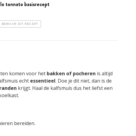
llo tonnato basisrecept
BEWAAR DIT RECEPT
aten komen voor het
bakken of pocheren
is altijd
alfsmuis echt
essentieel
. Doe je dit niet, dan is de
 randen
krijgt. Haal de kalfsmuis dus het liefst een
koelkast.
nieren bereiden.