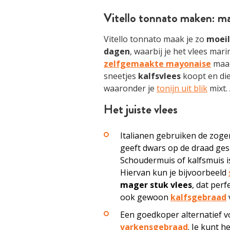
Vitello tonnato maken: mak
Vitello tonnato maak je zo
moeil
dagen
, waarbij je het vlees mar
zelfgemaakte mayonaise
maak
sneetjes
kalfsvlees
koopt en di
waaronder je
tonijn uit blik
mixt.
Het juiste vlees
Italianen gebruiken de zo
geeft dwars op de draad g
Schoudermuis of kalfsmuis is
Hiervan kun je bijvoorbeeld
mager stuk vlees
, dat perf
ook gewoon
kalfsgebraad
Een goedkoper alternatief v
varkensgebraad
. Je kunt h