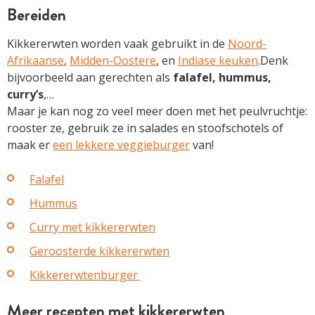
Bereiden
Kikkererwten worden vaak gebruikt in de
Noord-
Afrikaanse
,
Midden-Oostere
, en
Indiase keuken
.Denk
bijvoorbeeld aan gerechten als
falafel, hummus,
curry’s
,…
Maar je kan nog zo veel meer doen met het peulvruchtje:
rooster ze, gebruik ze in salades en stoofschotels of
maak er
een lekkere veggieburger
van!
Falafel
Hummus
Curry met kikkererwten
Geroosterde kikkererwten
Kikkererwtenburger
Meer recepten met kikkererwten