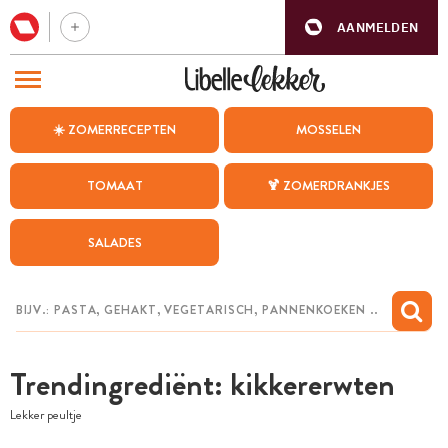
AANMELDEN
BEZOEK ONZE ANDERE WEBSITES
☀️ ZOMERRECEPTEN
MOSSELEN
RECEPTEN
TOMAAT
🍹 ZOMERDRANKJES
WEEKMENU
SALADES
CHAT MET MAIA
INSPIRATIE
MIJN BEWAARDE RECEPTEN
Trendingrediënt: kikkererwten
Lekker peultje