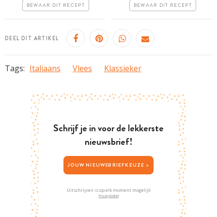
Erg makkelijk
Erg makkelijk
BEWAAR DIT RECEPT
BEWAAR DIT RECEPT
DEEL DIT ARTIKEL
Tags:
Italiaans
Vlees
Klassieker
Schrijf je in voor de lekkerste
nieuwsbrief!
JOUW NIEUWSBRIEFKEUZE >
Uitschrijven is op elk moment mogelijk
Privacybeleid