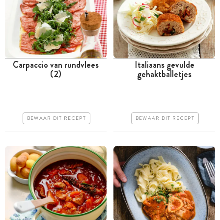
Carpaccio van rundvlees
Italiaans gevulde
(2)
gehaktballetjes
Tussen 30 minuten en 1
Tussen 30 minuten en 1
uur
uur
Goedkoop
Iets duurder
BEWAAR DIT RECEPT
BEWAAR DIT RECEPT
Erg makkelijk
Makkelijk