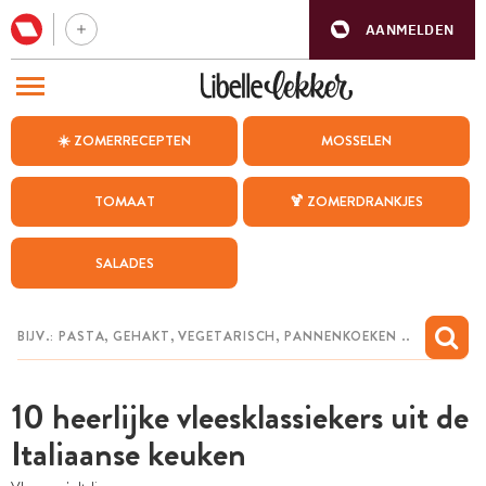
AANMELDEN
BEZOEK ONZE ANDERE WEBSITES
☀️ ZOMERRECEPTEN
MOSSELEN
RECEPTEN
TOMAAT
🍹 ZOMERDRANKJES
WEEKMENU
SALADES
CHAT MET MAIA
INSPIRATIE
MIJN BEWAARDE RECEPTEN
10 heerlijke vleesklassiekers uit de
Italiaanse keuken