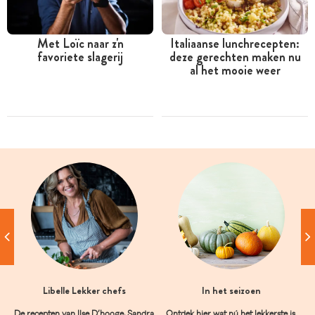
Met Loïc naar z'n
Italiaanse lunchrecepten:
favoriete slagerij
deze gerechten maken nu
al het mooie weer
Libelle Lekker chefs
In het seizoen
De recepten van Ilse D’hooge, Sandra
Ontdek hier wat nú het lekkerste is.