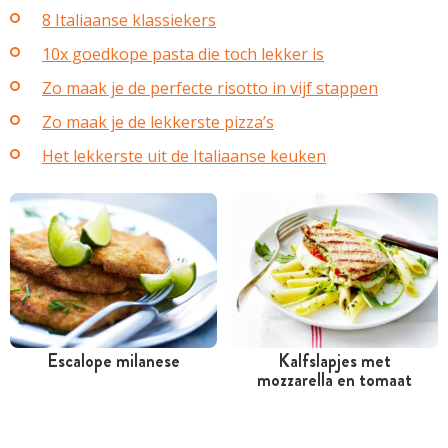
8 Italiaanse klassiekers
10x goedkope pasta die toch lekker is
Zo maak je de perfecte risotto in vijf stappen
Zo maak je de lekkerste pizza’s
Het lekkerste uit de Italiaanse keuken
Escalope milanese
Kalfslapjes met
mozzarella en tomaat
Tussen 30 minuten en 1
Minder dan 30 minuten
uur
Goedkoop