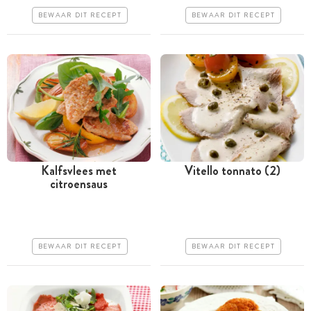
Goedkoop
Makkelijk
BEWAAR DIT RECEPT
BEWAAR DIT RECEPT
Erg makkelijk
Kalfsvlees met
Vitello tonnato (2)
citroensaus
Tussen 30 minuten en 1
Tussen 30 minuten en 1
uur
uur
Goedkoop
Goedkoop
BEWAAR DIT RECEPT
BEWAAR DIT RECEPT
Makkelijk
Makkelijk