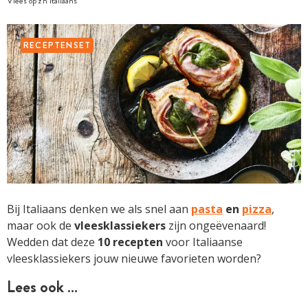
Vlees op z'n Italiaans
RECEPTENSET
Bij Italiaans denken we als snel aan
pasta
en
pizza
,
maar ook de
vleesklassiekers
zijn ongeëvenaard!
Wedden dat deze
10 recepten
voor Italiaanse
vleesklassiekers jouw nieuwe favorieten worden?
Lees ook …