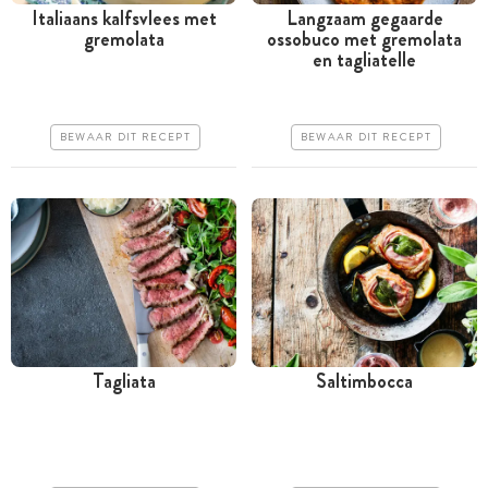
Italiaans kalfsvlees met
Langzaam gegaarde
gremolata
ossobuco met gremolata
Meer dan 1 uur
Meer dan 1 uur
en tagliatelle
Iets duurder
Iets duurder
Makkelijk
Erg makkelijk
BEWAAR DIT RECEPT
BEWAAR DIT RECEPT
Tagliata
Saltimbocca
Minder dan 30 minuten
Minder dan 30 minuten
Iets duurder
Goedkoop