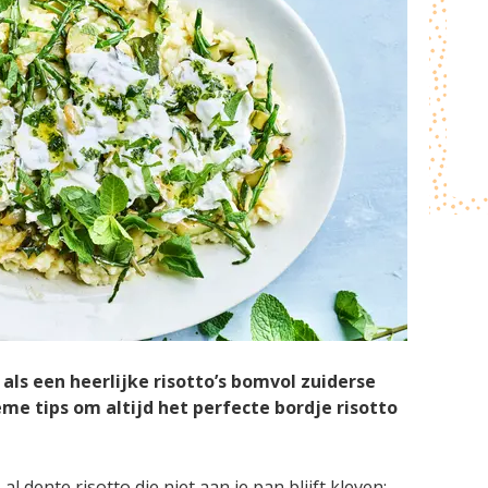
 als een heerlijke risotto’s bomvol zuiderse
eme tips om altijd het perfecte bordje risotto
l dente risotto die niet aan je pan blijft kleven: