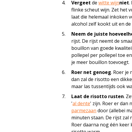
Vergeet
de
witte wijn
niet
.
flinke scheut wijn. Zet het v
laat die helemaal inkoken v
alcohol zelf kookt uit en de 
Neem de juiste hoeveelh
rijst. De rijst neemt de sma
bouillon van goede kwalitei
pollepel per pollepel toe e
je meer bouillon toevoegt.
Roer net genoeg
. Roer je 
dan zal de risotto een dikk
maar las tussentijds ook wa
Laat de risotto rusten
. Z
'
al dente
' zijn. Roer er dan
parmezaan
door (allebei ma
minuten staan. De rijst zal
Roer daarna nog één keer k
risotto warm.