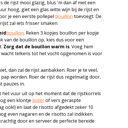
 Is de rijst mooi glazig, blus 'm dan af met een
uur hoog, giet een glas witte wijn bij de rijst en
oor je een eerste pollepel
bouillon
toevoegt. De
rijst zal iets frisser smaken.
eid
bouillon
. Reken 3 kopjes bouillon per kopje
ak van de bouillon op, kies dus voor een
t.
Zorg dat de bouillon warm is
. Voeg hem
n wacht telkens tot het vocht opgenomen is voor
niet, dan zal de rijst aanbakken. Roer je te veel,
e pap worden. Roer de rijst dus regelmatig door,
t pauzes in.
et het vuur uit op het moment dat de rijstkorrels
 nog een klontje
boter
of vers geraspte
g ook!) en laat de risotto afgedekt zeker 10
 nog even nagaren en de risotto zal indikken.
rachtig door en serveer de perfecte bereide