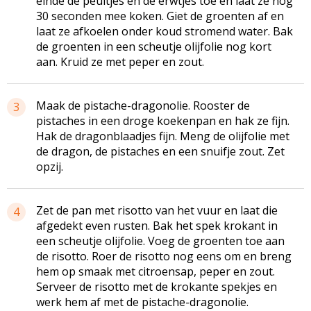
einde de peultjes en de erwtjes toe en laat ze nog
30 seconden mee koken. Giet de groenten af en
laat ze afkoelen onder koud stromend water. Bak
de groenten in een scheutje olijfolie nog kort
aan. Kruid ze met peper en zout.
Maak de pistache-dragonolie. Rooster de
3
pistaches in een droge koekenpan en hak ze fijn.
Hak de dragonblaadjes fijn. Meng de olijfolie met
de dragon, de pistaches en een snuifje zout. Zet
opzij.
Zet de pan met risotto van het vuur en laat die
4
afgedekt even rusten. Bak het spek krokant in
een scheutje olijfolie. Voeg de groenten toe aan
de risotto. Roer de risotto nog eens om en breng
hem op smaak met citroensap, peper en zout.
Serveer de risotto met de krokante spekjes en
werk hem af met de pistache-dragonolie.