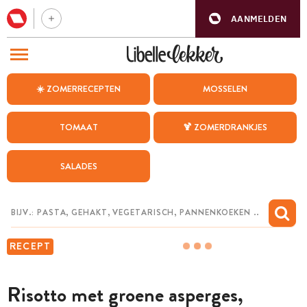
AANMELDEN
BEZOEK ONZE ANDERE WEBSITES
☀️ ZOMERRECEPTEN
MOSSELEN
RECEPTEN
TOMAAT
🍹 ZOMERDRANKJES
WEEKMENU
SALADES
CHAT MET MAIA
INSPIRATIE
MIJN BEWAARDE RECEPTEN
RECEPT
Risotto met groene asperges,