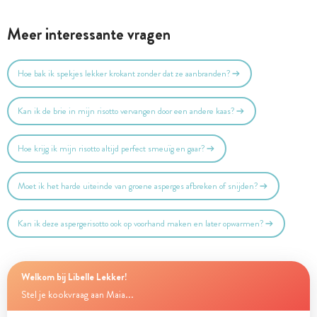
Meer interessante vragen
Hoe bak ik spekjes lekker krokant zonder dat ze aanbranden?
Kan ik de brie in mijn risotto vervangen door een andere kaas?
Hoe krijg ik mijn risotto altijd perfect smeuïg en gaar?
Moet ik het harde uiteinde van groene asperges afbreken of snijden?
Kan ik deze aspergerisotto ook op voorhand maken en later opwarmen?
Welkom bij Libelle Lekker!
Stel je kookvraag aan Maia...