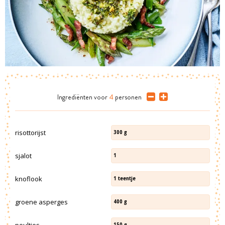
Ingrediënten
voor
4
personen
risottorijst
300
g
sjalot
1
knoflook
1
teentje
groene asperges
400
g
peultjes
150
g