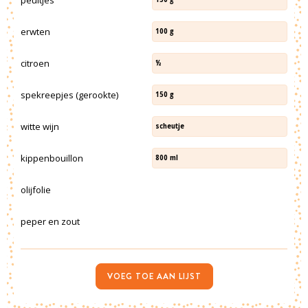
erwten
100
g
citroen
½
spekreepjes (gerookte)
150
g
witte wijn
scheutje
kippenbouillon
800
ml
olijfolie
peper en zout
VOEG TOE AAN LIJST