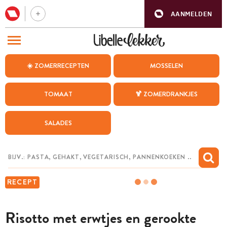
AANMELDEN
BEZOEK ONZE ANDERE WEBSITES
☀️ ZOMERRECEPTEN
MOSSELEN
RECEPTEN
TOMAAT
🍹 ZOMERDRANKJES
WEEKMENU
SALADES
CHAT MET MAIA
INSPIRATIE
MIJN BEWAARDE RECEPTEN
RECEPT
Risotto met erwtjes en gerookte