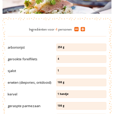
Ingrediënten
voor
4
personen
arboriorijst
250
g
gerookte forelfilets
4
sjalot
1
erwten (diepvries, ontdooid)
100
g
kervel
1
handje
geraspte parmezaan
100
g