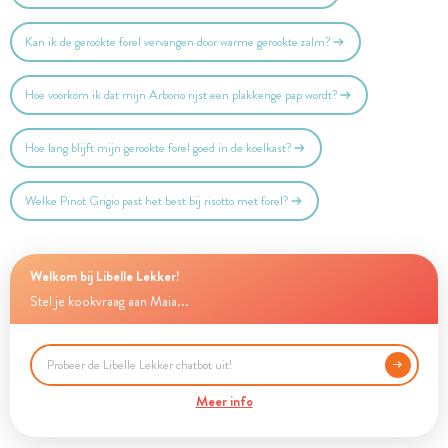
Kan ik de gerookte forel vervangen door warme gerookte zalm?
Hoe voorkom ik dat mijn Arborio rijst een plakkerige pap wordt?
Hoe lang blijft mijn gerookte forel goed in de koelkast?
Welke Pinot Grigio past het best bij risotto met forel?
Welkom bij Libelle Lekker!
Stel je kookvraag aan Maia...
Meer info