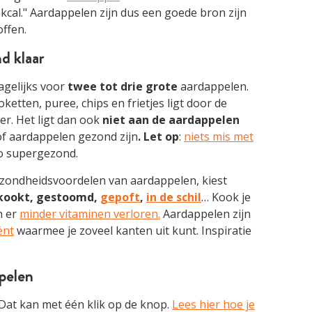
5 kcal." Aardappelen zijn dus een goede bron zijn
ffen.
d klaar
dagelijks voor
twee tot drie grote
aardappelen.
etten, puree, chips en frietjes ligt door de
er. Het ligt dan ook
niet aan de aardappelen
f aardappelen gezond zijn
.
Let op
:
niets mis met
zo supergezond.
gezondheidsvoordelen van aardappelen, kiest
kookt, gestoomd,
gepoft
,
in de schil
… Kook je
n er
minder vitaminen verloren.
Aardappelen zijn
ënt
waarmee je zoveel kanten uit kunt. Inspiratie
pelen
Dat kan met één klik op de knop.
Lees hier hoe je