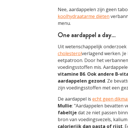
Nee, aardappelen zijn geen tab
koolhydraatarme diëten
verbanne
menu.
One aardappel a day…
Uit wetenschappelijk onderzoek 
cholesterol
verlagend werken. Je
eetpatroon. Door het verbanne
voedingsstoffen mis. Aardappel
vitamine B6
.
Ook andere B-vita
aardappelen gezond
. Ze bevat
zijn voedingsstoffen met een gez
De aardappel is
echt geen dikma
Mullie
: "Aardappelen bevatten v
fabeltje
dat ze niet passen binne
bron van voedingsvezels, kalium 
calorierijk
dan pasta of rijst
. 