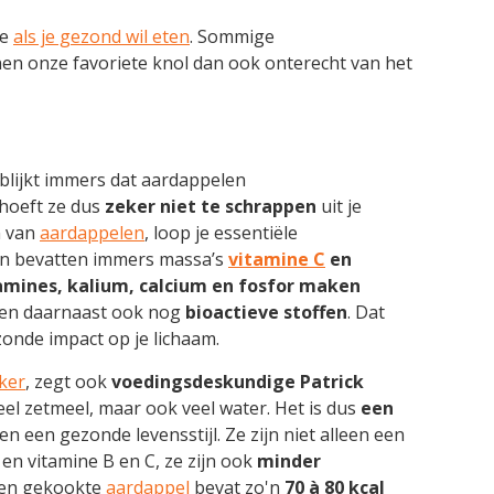
oe
als je gezond wil eten
. Sommige
n onze favoriete knol dan ook onterecht van het
blijkt immers dat aardappelen
 hoeft ze dus
zeker niet te schrappen
uit je
n van
aardappelen
, loop je essentiële
en bevatten immers massa’s
vitamine C
en
mines, kalium, calcium en fosfor
maken
ten daarnaast ook nog
bioactieve stoffen
. Dat
onde impact op je lichaam.
ker
, zegt ook
voedingsdeskundige
Patrick
eel zetmeel, maar ook veel water. Het is dus
een
n een gezonde levensstijl. Ze zijn niet alleen een
en vitamine B en C, ze zijn ook
minder
Een gekookte
aardappel
bevat zo'n
70 à 80 kcal