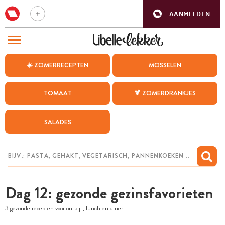
AANMELDEN
BEZOEK ONZE ANDERE WEBSITES
☀️ ZOMERRECEPTEN
MOSSELEN
RECEPTEN
TOMAAT
🍹 ZOMERDRANKJES
WEEKMENU
SALADES
CHAT MET MAIA
INSPIRATIE
MIJN BEWAARDE RECEPTEN
Dag 12: gezonde gezinsfavorieten
3 gezonde recepten voor ontbijt, lunch en diner