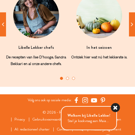
Libelle Lekker chefs
In het seizoen
De recepten van Ilse D’hooge, Sandra
Ontdek hier wat nú het lekkerste is.
Bekkari en al onze andere chefs.
Volg ons ook op sociale media:
© 2026 - Roularta Media Group
Welkom bij Libelle Lekker!
Privacy
Gebruiksvoorwaarden
Cookies
Cookies instellingen
Stel je kookvraag aan Maia...
AI: redactioneel charter
Contact
FAQ
Wedstrijdreglement