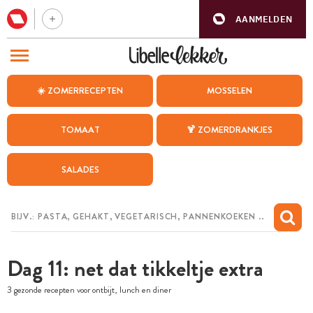
AANMELDEN
BEZOEK ONZE ANDERE WEBSITES
☀️ ZOMERRECEPTEN
MOSSELEN
RECEPTEN
TOMAAT
🍹 ZOMERDRANKJES
WEEKMENU
SALADES
CHAT MET MAIA
INSPIRATIE
MIJN BEWAARDE RECEPTEN
Dag 11: net dat tikkeltje extra
3 gezonde recepten voor ontbijt, lunch en diner