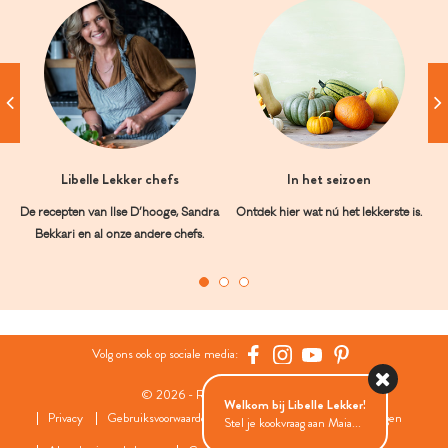
Libelle Lekker chefs
In het seizoen
De recepten van Ilse D’hooge, Sandra
Ontdek hier wat nú het lekkerste is.
Bekkari en al onze andere chefs.
Volg ons ook op sociale media:
© 2026 - Roularta Media Group
Welkom bij Libelle Lekker!
Privacy
Gebruiksvoorwaarden
Cookies
Cookies instellingen
Stel je kookvraag aan Maia...