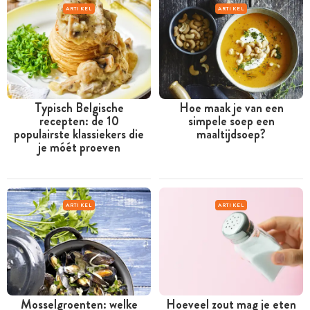
ARTIKEL
ARTIKEL
Typisch Belgische
Hoe maak je van een
recepten: de 10
simpele soep een
populairste klassiekers die
maaltijdsoep?
je móét proeven
ARTIKEL
ARTIKEL
Mosselgroenten: welke
Hoeveel zout mag je eten