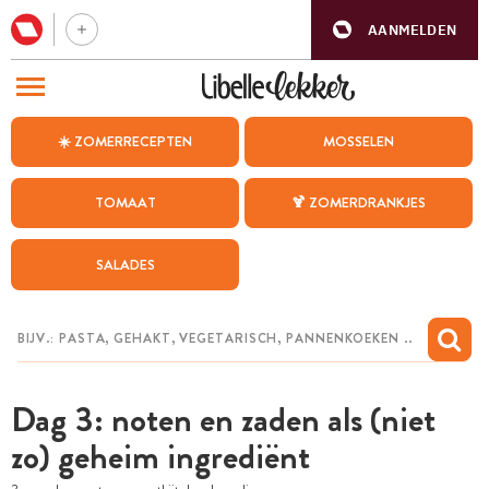
AANMELDEN
BEZOEK ONZE ANDERE WEBSITES
☀️ ZOMERRECEPTEN
MOSSELEN
RECEPTEN
TOMAAT
🍹 ZOMERDRANKJES
WEEKMENU
SALADES
CHAT MET MAIA
INSPIRATIE
MIJN BEWAARDE RECEPTEN
Dag 3: noten en zaden als (niet
zo) geheim ingrediënt