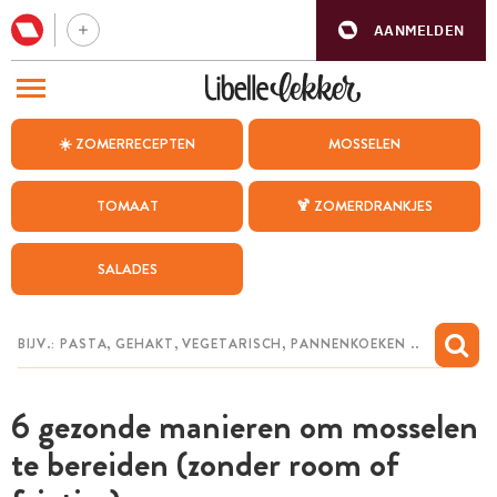
AANMELDEN
BEZOEK ONZE ANDERE WEBSITES
☀️ ZOMERRECEPTEN
MOSSELEN
RECEPTEN
TOMAAT
🍹 ZOMERDRANKJES
WEEKMENU
SALADES
CHAT MET MAIA
INSPIRATIE
MIJN BEWAARDE RECEPTEN
6 gezonde manieren om mosselen
te bereiden (zonder room of