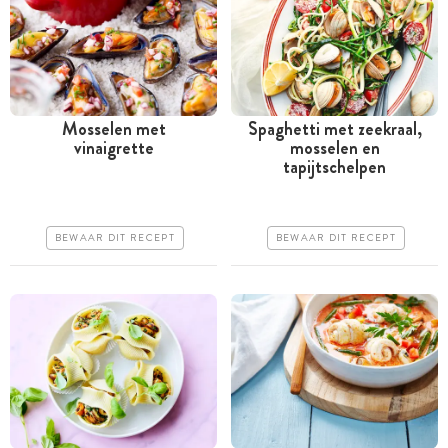
Mosselen met
Spaghetti met zeekraal,
vinaigrette
mosselen en
Minder dan 30 minuten
Minder dan 30 minuten
tapijtschelpen
Iets duurder
Duur
Makkelijk
Makkelijk
BEWAAR DIT RECEPT
BEWAAR DIT RECEPT