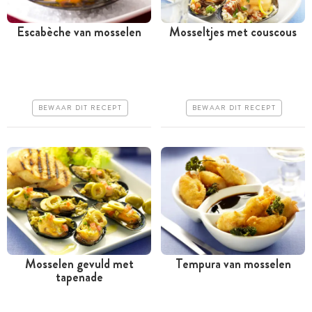
Escabèche van mosselen
Mosseltjes met couscous
Minder dan 30 minuten
Tussen 30 minuten en 1
uur
Goedkoop
Iets duurder
Erg makkelijk
BEWAAR DIT RECEPT
BEWAAR DIT RECEPT
Makkelijk
Mosselen gevuld met
Tempura van mosselen
tapenade
Minder dan 30 minuten
Meer dan 1 uur
Goedkoop
Goedkoop