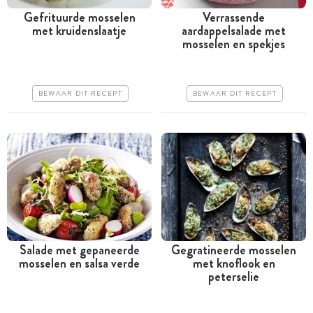
Gefrituurde mosselen
Verrassende
met kruidenslaatje
aardappelsalade met
Tussen 30 minuten en 1
Tussen 30 minuten en 1
mosselen en spekjes
uur
uur
Iets duurder
Iets duurder
BEWAAR DIT RECEPT
BEWAAR DIT RECEPT
Erg makkelijk
Erg makkelijk
Salade met gepaneerde
Gegratineerde mosselen
mosselen en salsa verde
met knoflook en
Tussen 30 minuten en 1
Minder dan 30 minuten
peterselie
uur
Iets duurder
Iets duurder