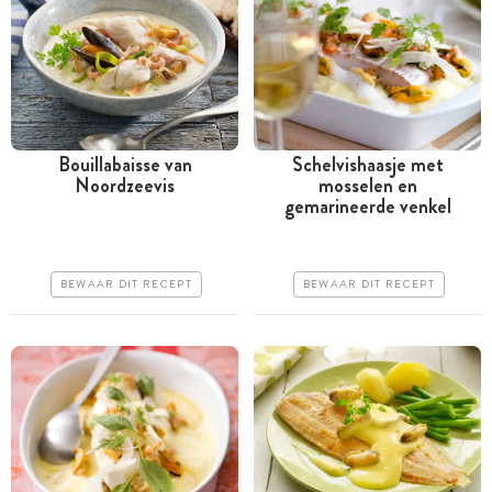
Bouillabaisse van
Schelvishaasje met
Noordzeevis
mosselen en
Tussen 30 minuten en 1
Tussen 30 minuten en 1
gemarineerde venkel
uur
uur
Duur
Iets duurder
BEWAAR DIT RECEPT
BEWAAR DIT RECEPT
Iets moeilijker
Makkelijk