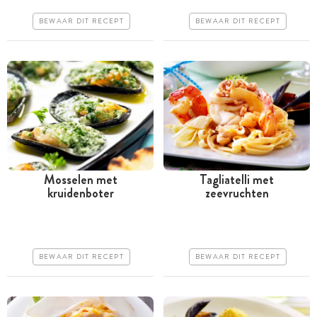
Iets duurder
Iets duurder
BEWAAR DIT RECEPT
BEWAAR DIT RECEPT
Makkelijk
Erg makkelijk
Mosselen met
Tagliatelli met
kruidenboter
zeevruchten
Tussen 30 minuten en 1
Tussen 30 minuten en 1
uur
uur
Goedkoop
Goedkoop
BEWAAR DIT RECEPT
BEWAAR DIT RECEPT
Makkelijk
Makkelijk