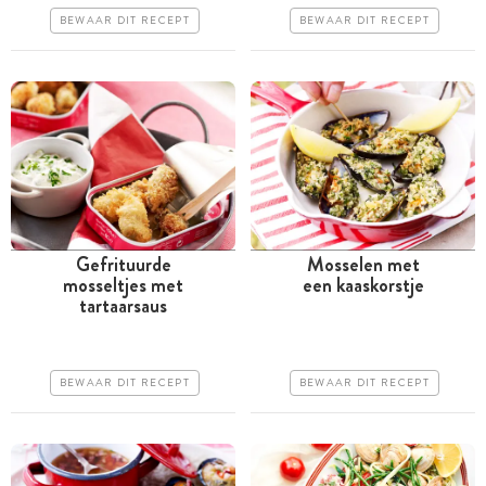
Erg makkelijk
BEWAAR DIT RECEPT
BEWAAR DIT RECEPT
Makkelijk
Gefrituurde
Mosselen met
mosseltjes met
een kaaskorstje
Minder dan 30 minuten
Minder dan 30 minuten
tartaarsaus
Goedkoop
Iets duurder
Makkelijk
Makkelijk
BEWAAR DIT RECEPT
BEWAAR DIT RECEPT