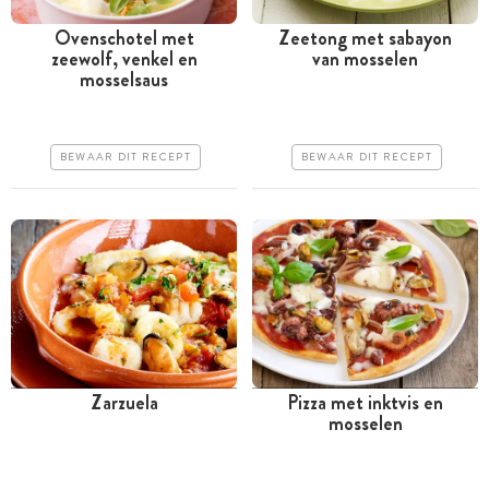
Ovenschotel met
Zeetong met sabayon
zeewolf, venkel en
van mosselen
Tussen 30 minuten en 1
Tussen 30 minuten en 1
mosselsaus
uur
uur
Iets duurder
Iets duurder
BEWAAR DIT RECEPT
BEWAAR DIT RECEPT
Makkelijk
Makkelijk
Zarzuela
Pizza met inktvis en
mosselen
Tussen 30 minuten en 1
Tussen 30 minuten en 1
uur
uur