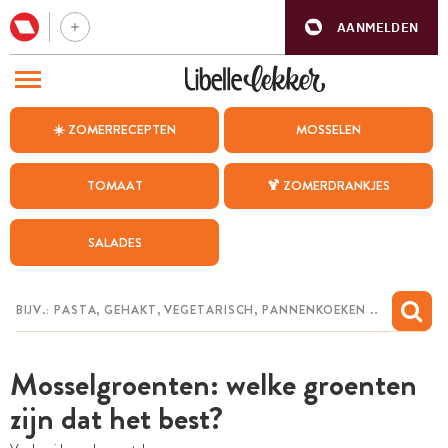
AANMELDEN
BEZOEK ONZE ANDERE WEBSITES
☀️ ZOMERRECEPTEN
MOSSELEN
RECEPTEN
TOMAAT
🍹 ZOMERDRANKJES
WEEKMENU
SALADES
CHAT MET MAIA
INSPIRATIE
MIJN BEWAARDE RECEPTEN
Mosselgroenten: welke groenten
zijn dat het best?