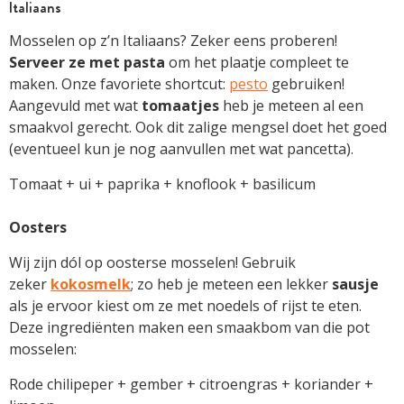
Italiaans
Mosselen op z’n Italiaans? Zeker eens proberen!
Serveer ze met pasta
om het plaatje compleet te
maken. Onze favoriete shortcut:
pesto
gebruiken!
Aangevuld met wat
tomaatjes
heb je meteen al een
smaakvol gerecht. Ook dit zalige mengsel doet het goed
(eventueel kun je nog aanvullen met wat pancetta).
Tomaat + ui + paprika + knoflook + basilicum
Oosters
Wij zijn dól op oosterse mosselen! Gebruik
zeker
kokosmelk
; zo heb je meteen een lekker
sausje
als je ervoor kiest om ze met noedels of rijst te eten.
Deze ingrediënten maken een smaakbom van die pot
mosselen:
Rode chilipeper + gember + citroengras + koriander +