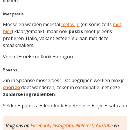
limoen
Met pastis
Mosselen worden meestal
met wijn
(en soms zelfs
met
bier
) klaargemaakt, maar ook
pastis
moet je eens
proberen. Hallo, vakantiesfeer! Vul aan met deze
smaakmakers:
Venkel + ui + knoflook + dragon
Spaans
Zin in Spaanse mosseltjes? Dat begrijpen we! Een blokje
chorizo
doet wonderen, zeker in combinatie met deze
zuiderse
ingrediënten
:
Selder + paprika + knoflook + peterselie + tijm + saffraan
Volg ons op
Facebook
,
Instagram
,
Pinterest
,
YouTube
en