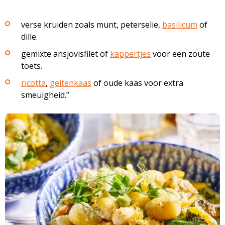
verse kruiden zoals munt, peterselie,
basilicum
of
dille.
gemixte ansjovisfilet of
kappertjes
voor een zoute
toets.
ricotta
,
geitenkaas
of oude kaas voor extra
smeuïgheid.”