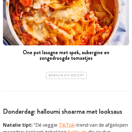
One pot lasagne met spek, aubergine en
zongedroogde tomaatjes
BEWAAR DIT RECEPT
Donderdag: halloumi shoarma met looksaus
Natalie tipt:
“Dé veggie
TikTok
-trend van de afgelopen