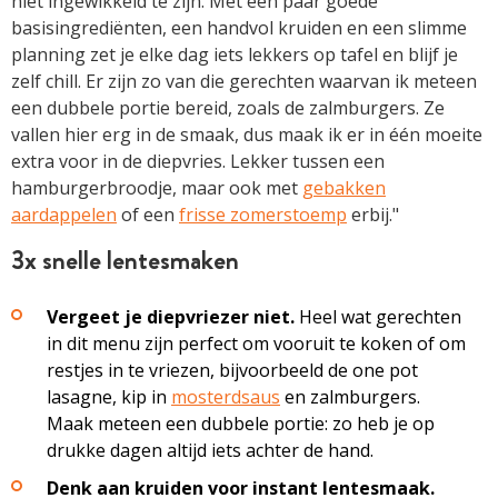
niet ingewikkeld te zijn. Met een paar goede
basisingrediënten, een handvol kruiden en een slimme
planning zet je elke dag iets lekkers op tafel en blijf je
zelf chill. Er zijn zo van die gerechten waarvan ik meteen
een dubbele portie bereid, zoals de zalmburgers. Ze
vallen hier erg in de smaak, dus maak ik er in één moeite
extra voor in de diepvries. Lekker tussen een
hamburgerbroodje, maar ook met
gebakken
aardappelen
of een
frisse zomerstoemp
erbij."
3x snelle lentesmaken
Vergeet je diepvriezer niet.
Heel wat gerechten
in dit menu zijn perfect om vooruit te koken of om
restjes in te vriezen, bijvoorbeeld de one pot
lasagne, kip in
mosterdsaus
en zalmburgers.
Maak meteen een dubbele portie: zo heb je op
drukke dagen altijd iets achter de hand.
Denk aan kruiden voor instant lentesmaak.