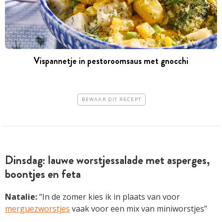
Vispannetje in pestoroomsaus met gnocchi
BEWAAR DIT RECEPT
Dinsdag: lauwe worstjessalade met asperges,
boontjes en feta
Natalie:
“In de zomer kies ik in plaats van voor
merguezworstjes
vaak voor een mix van miniworstjes”