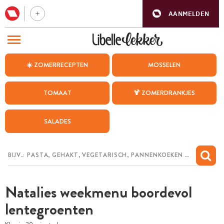
AANMELDEN
BEZOEK ONZE ANDERE WEBSITES
☀️ ZOMERRECEPTEN
MOSSELEN
RECEPTEN
TOMAAT
🍹 ZOMERDRANKJES
WEEKMENU
SALADES
CHAT MET MAIA
INSPIRATIE
MIJN BEWAARDE RECEPTEN
Natalies weekmenu boordevol
lentegroenten