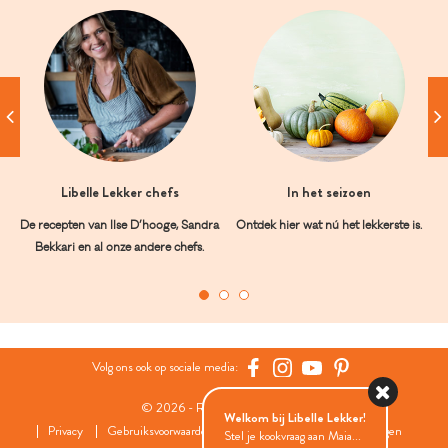
Libelle Lekker chefs
In het seizoen
De recepten van Ilse D’hooge, Sandra
Ontdek hier wat nú het lekkerste is.
Bekkari en al onze andere chefs.
Volg ons ook op sociale media:
© 2026 - Roularta Media Group
Welkom bij Libelle Lekker!
Privacy
Gebruiksvoorwaarden
Cookies
Cookies instellingen
Stel je kookvraag aan Maia...