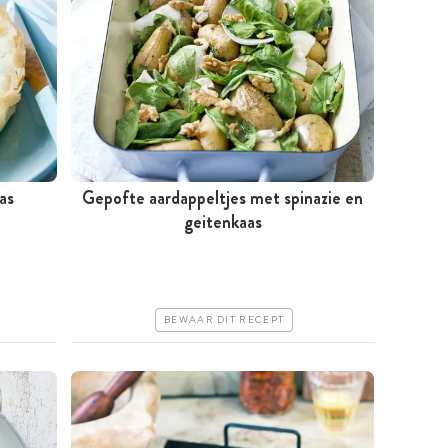
as
Gepofte aardappeltjes met spinazie en
Meer dan 1 uur
geitenkaas
Goedkoop
Makkelijk
BEWAAR DIT RECEPT