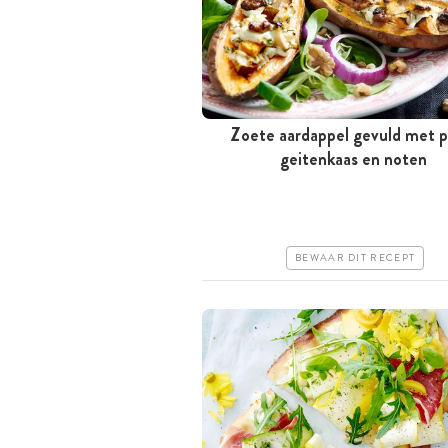
Zoete aardappel gevuld met p
Tussen 30 minuten en 1 uur
geitenkaas en noten
Iets duurder
Makkelijk
BEWAAR DIT RECEPT