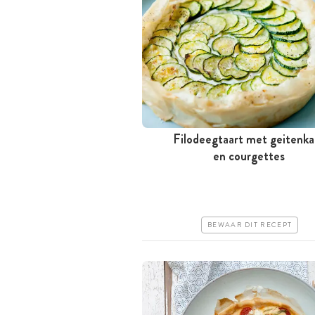
Filodeegtaart met geitenka
Minder dan 30 minuten
en courgettes
Goedkoop
Erg makkelijk
BEWAAR DIT RECEPT