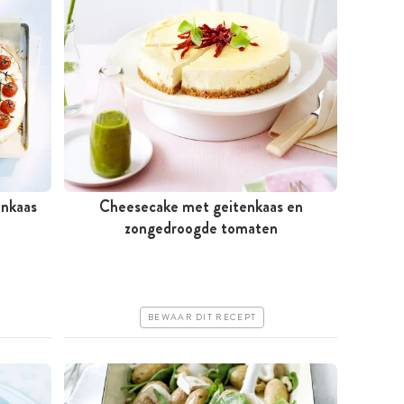
enkaas
Cheesecake met geitenkaas en
Tussen 30 minuten en 1 uur
zongedroogde tomaten
Goedkoop
Makkelijk
BEWAAR DIT RECEPT