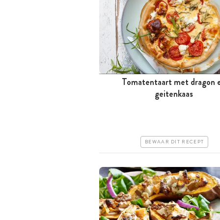
Tomatentaart met dragon 
Minder dan 30 minuten
geitenkaas
Goedkoop
Makkelijk
BEWAAR DIT RECEPT