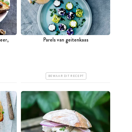
eer,
Parels van geitenkaas
Minder dan 30 minuten
Goedkoop
Erg makkelijk
BEWAAR DIT RECEPT