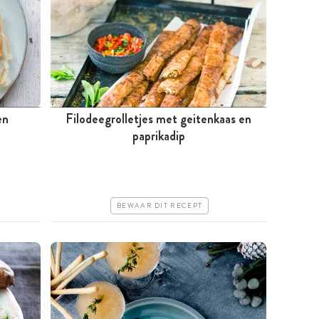
en
Filodeegrolletjes met geitenkaas en
Tussen 30 minuten en 1 uur
paprikadip
Goedkoop
Erg makkelijk
BEWAAR DIT RECEPT