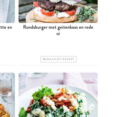
ette en
Rundsburger met geitenkaas en rode
Minder dan 30 minuten
ui
Iets duurder
Makkelijk
BEWAAR DIT RECEPT