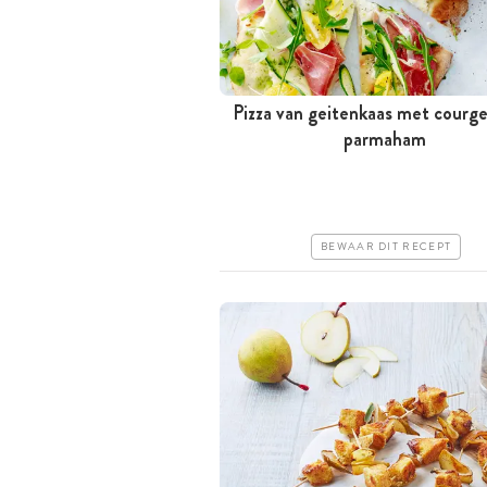
Pizza van geitenkaas met courg
Meer dan 1 uur
parmaham
Iets duurder
Makkelijk
BEWAAR DIT RECEPT