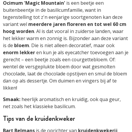
Ocimum 'Magic Mountain'
is een beetje een
buitenbeentje in de basilicumfamilie, want in
tegenstelling tot z'n eenjarige soortgenoten kan deze
variant wel
meerdere jaren floreren en tot wel 60 cm
hoog worden
. Al is dat vooral in zuiderse landen, waar
het lekker warm en zonnig is. Bijzonder aan deze variant
is de
bloem
. Die is niet alleen decoratief, maar ook
enorm lekker
en kun je als eyecatcher toevoegen aan je
gerecht – een beetje zoals een courgettebloem. Of:
wentel de versgeplukte bloem door wat gesmolten
chocolade, laat de chocolade opstijven en smul de bloem
dan op als dessertje. Om duimen en vingers bij af te
likken!
Smaak:
heerlijk aromatisch en kruidig, ook qua geur,
net zoals het klassieke basilicum.
Tips van de kruidenkweker
Bart Belmans
is de oprichter van
kruidenkwekerij