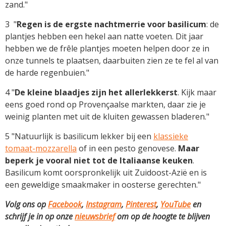
zand."
3 "
Regen is de ergste nachtmerrie voor basilicum
: de
plantjes hebben een hekel aan natte voeten. Dit jaar
hebben we de frêle plantjes moeten helpen door ze in
onze tunnels te plaatsen, daarbuiten zien ze te fel al van
de harde regenbuien."
4 "
De kleine blaadjes zijn het allerlekkerst
. Kijk maar
eens goed rond op Provençaalse markten, daar zie je
weinig planten met uit de kluiten gewassen bladeren."
5 "Natuurlijk is basilicum lekker bij een
klassieke
tomaat-­mozzarella
of in een pesto genovese.
Maar
beperk je vooral niet tot de Italiaanse keuken
.
Basilicum komt oorspronkelijk uit Zuidoost-Azië en is
een geweldige smaak­­maker in oosterse gerechten."
Volg ons op
Facebook
,
Instagram
,
Pinterest
,
YouTube
en
schrijf je in op onze
nieuwsbrief
om op de hoogte te blijven