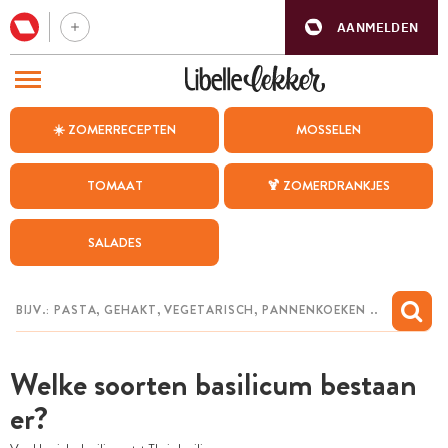
AANMELDEN
BEZOEK ONZE ANDERE WEBSITES
☀️ ZOMERRECEPTEN
MOSSELEN
RECEPTEN
TOMAAT
🍹 ZOMERDRANKJES
WEEKMENU
SALADES
CHAT MET MAIA
INSPIRATIE
MIJN BEWAARDE RECEPTEN
Welke soorten basilicum bestaan
er?