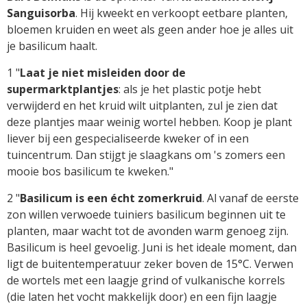
Sanguisorba
. Hij kweekt en verkoopt eetbare planten,
bloemen kruiden en weet als geen ander hoe je alles uit
je basilicum haalt.
1 "
Laat je niet misleiden door de
supermarktplantjes
: als je het plastic potje hebt
verwijderd en het kruid wilt uitplanten, zul je zien dat
deze plantjes maar weinig wortel hebben. Koop je plant
liever bij een gespecialiseerde kweker of in een
tuincentrum. Dan stijgt je slaagkans om 's zomers een
mooie bos basilicum te kweken."
2 "
Basilicum is een écht zomerkruid
. Al vanaf de eerste
zon willen verwoede tuiniers basilicum beginnen uit te
planten, maar wacht tot de avonden warm genoeg zijn.
Basilicum is heel gevoelig. Juni is het ideale moment, dan
ligt de buiten­temperatuur zeker boven de 15°C. Verwen
de wortels met een laagje grind of vulkanische korrels
(die laten het vocht makkelijk door) en een fijn laagje