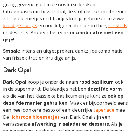
graag geziene gast in de oosterse keuken.
Citroenbasilicum bevat citral, de stof die ook in citroenen
zit. De bloemetjes en blaadjes kun je gebruiken in zowel
kruidige curry's
en noedel­gerechten als in thee,
cocktails
en desserts. Probeer het eens
in combinatie met een
ijsje
!
Smaak:
intens en uitgesproken, dankzij de combinatie
van frisse citrus en kruidige anijs.
Dark Opal
Dark Opal
koop je onder de naam
rood basilicum
ook
in de supermarkt. De blaadjes hebben
dezelfde vorm
als die van het klassieke basilicum en je kunt ze
ook op
dezelfde manier gebruiken
. Maak er bijvoorbeeld eens
een heel donkere pesto of een kleurrijke
tapenade
mee.
De
lichtroze bloemetjes
van Dark Opal zijn een
verrassende
afwerking in
salades en desserts
. Als je
de bloemetjes wegknipt, zal de plant nog meer blaadjes