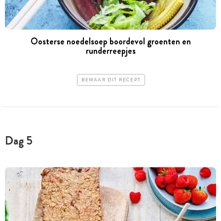
Oosterse noedelsoep boordevol groenten en
runderreepjes
BEWAAR DIT RECEPT
Dag 5