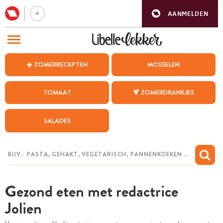
AANMELDEN
BEZOEK ONZE ANDERE WEBSITES
☀️ ZOMERRECEPTEN
MOSSELEN
RECEPTEN
TOMAAT
🍹 ZOMERDRANKJES
WEEKMENU
SALADES
CHAT MET MAIA
INSPIRATIE
MIJN BEWAARDE RECEPTEN
Gezond eten met redactrice
Jolien