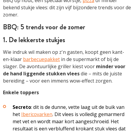
BBQ op hout, een speciaal worstje,
pizza
of minder
bekend stukje vlees: dit zijn vijf bijzondere trends voor de
zomer.
BBQ: 5 trends voor de zomer
1. De lekkerste stukjes
Wie indruk wil maken op z'n gasten, koopt geen kant-
en-klaar
barbecuepakket
in de supermarkt of bij de
slager. De avontuurlijke griller kiest voor
minder voor
de hand liggende stukken vlees
die – mits de juiste
bereiding – voor een immens wow-effect zorgen.
Enkele toppers
Secreto
: dit is de dunne, vette laag uit de buik van
het
Ibericovarken
. Dit vlees is volledig gemarmerd
met vet en wordt maar kort aangeschroeid. Het
resultaat is een verbluffend krokant stuk vlees dat