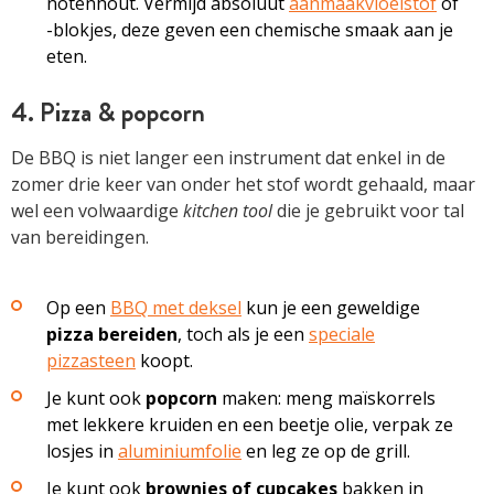
notenhout. Vermijd absoluut
aanmaakvloeistof
of
-blokjes, deze geven een chemische smaak aan je
eten.
4. Pizza & popcorn
De BBQ is niet langer een instrument dat enkel in de
zomer drie keer van onder het stof wordt gehaald, maar
wel een volwaardige
kitchen tool
die je gebruikt voor tal
van bereidingen.
Op een
BBQ met deksel
kun je een geweldige
pizza bereiden
, toch als je een
speciale
pizzasteen
koopt.
Je kunt ook
popcorn
maken: meng maïskorrels
met lekkere kruiden en een beetje olie, verpak ze
losjes in
aluminiumfolie
en leg ze op de grill.
Je kunt ook
brownies of cupcakes
bakken in