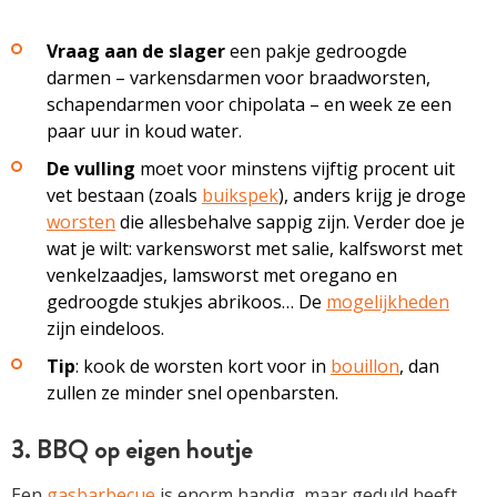
Vraag aan de slager
een pakje gedroogde
darmen – varkensdarmen voor braadworsten,
schapendarmen voor chipolata – en week ze een
paar uur in koud water.
De vulling
moet voor minstens vijftig procent uit
vet bestaan (zoals
buikspek
), anders krijg je droge
worsten
die allesbehalve sappig zijn. Verder doe je
wat je wilt: varkensworst met salie, kalfsworst met
venkelzaadjes, lamsworst met oregano en
gedroogde stukjes abrikoos… De
mogelijkheden
zijn eindeloos.
Tip
: kook de worsten kort voor in
bouillon
, dan
zullen ze minder snel openbarsten.
3. BBQ op eigen houtje
Een
gasbarbecue
is enorm handig, maar geduld heeft