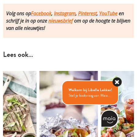
Volg ons op
Facebook
,
Instagram
,
Pinterest
,
YouTube
en
schrijf je in op onze
nieuwsbrief
om op de hoogte te blijven
van alle nieuwtjes!
Lees ook…
Welkom bij Libelle Lekker!
Stel je kookvraag aan Maia...