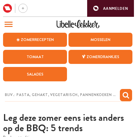
AANMELDEN
BEZOEK ONZE ANDERE WEBSITES
☀️ ZOMERRECEPTEN
MOSSELEN
RECEPTEN
TOMAAT
🍹 ZOMERDRANKJES
WEEKMENU
SALADES
CHAT MET MAIA
INSPIRATIE
MIJN BEWAARDE RECEPTEN
Leg deze zomer eens iets anders
op de BBQ: 5 trends